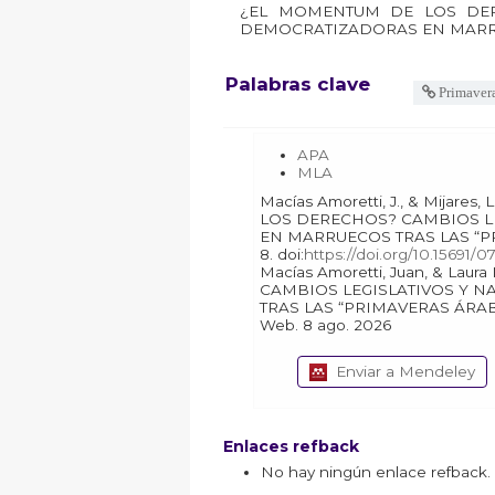
¿EL MOMENTUM DE LOS DER
DEMOCRATIZADORAS EN MARRU
Palabras clave
Primavera
APA
MLA
Macías Amoretti, J., & Mijares, L. (2025). ¿EL MOMENTUM DE
LOS DERECHOS? CAMBIOS L
EN MARRUECOS TRAS LAS “P
8. doi:
https://doi.org/10.15691/
Macías Amoretti, Juan, & Laura Mijares. "¿EL MOMENTUM DE LOS DERECHOS?
CAMBIOS LEGISLATIVOS Y 
TRAS LAS “PRIMAVERAS ÁRAB
Web. 8 ago. 2026
Enviar a Mendeley
Enlaces refback
No hay ningún enlace refback.