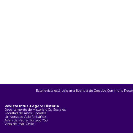
Este revista está bajo una
licencia de Creative Commons Recon
Revista Intus-Legere Historia
Departamento de Historia y Cs. Sociales
Facultad de Artes Liberales
Universidad Adolfo Ibáñez
Avenida Padre Hurtado 750
Viña del Mar, Chile