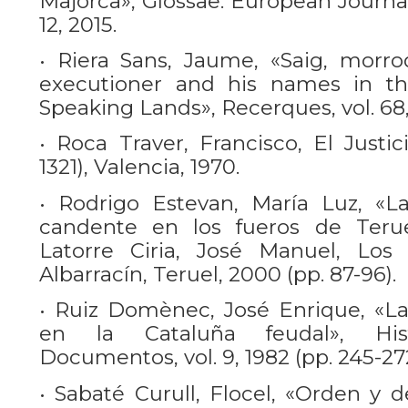
Majorca», Glossae. European Journal 
12, 2015.
• Riera Sans, Jaume, «Saig, morro
executioner and his names in th
Speaking Lands», Recerques, vol. 68, 
• Roca Traver, Francisco, El Justic
1321), Valencia, 1970.
• Rodrigo Estevan, María Luz, «L
candente en los fueros de Teruel
Latorre Ciria, José Manuel, Los
Albarracín, Teruel, 2000 (pp. 87-96).
• Ruiz Domènec, José Enrique, «Las
en la Cataluña feudal», Histor
Documentos, vol. 9, 1982 (pp. 245-272
• Sabaté Curull, Flocel, «Orden y d