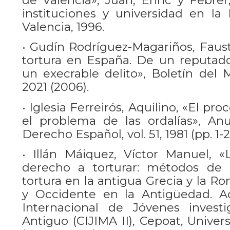
de Valencia», Juan, Enric y Febrer,
instituciones y universidad en la 
Valencia, 1996.
• Gudín Rodríguez-Magariños, Faust
tortura en España. De un reputado 
un execrable delito», Boletín del M
2021 (2006).
• Iglesia Ferreirós, Aquilino, «El pr
el problema de las ordalías», Anu
Derecho Español, vol. 51, 1981 (pp. 1-2
• Illán Máiquez, Víctor Manuel, «
derecho a torturar: métodos de e
tortura en la antigua Grecia y la R
y Occidente en la Antigüedad. Ac
Internacional de Jóvenes inves
Antiguo (CIJIMA II), Cepoat, Univer