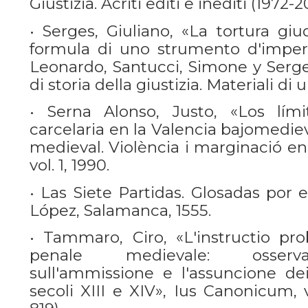
Giustizia. Acriti editi e inediti (1972-2
• Serges, Giuliano, «La tortura giu
formula di uno strumento d'imperio
Leonardo, Santucci, Simone y Serge
di storia della giustizia. Materiali di 
• Serna Alonso, Justo, «Los lími
carcelaria en la Valencia bajomedieva
medieval. Violència i marginació en
vol. 1, 1990.
• Las Siete Partidas. Glosadas por 
López, Salamanca, 1555.
• Tammaro, Ciro, «L'instructio pro
penale medievale: osserva
sull'ammissione e l'assuncione de
secoli XIII e XIV», Ius Canonicum, v