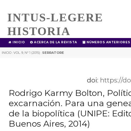
INTUS-LEGERE
HISTORIA
INICIO
ACERCA DE LA REVISTA
NÚMEROS ANTERIORES
INICIO
VOL. 9, Nº 1 (2015)
SERRATORE
|
|
doi:
https://d
Rodrigo Karmy Bolton, Políti
excarnación. Para una genea
de la biopolítica (UNIPE: Edito
Buenos Aires, 2014)