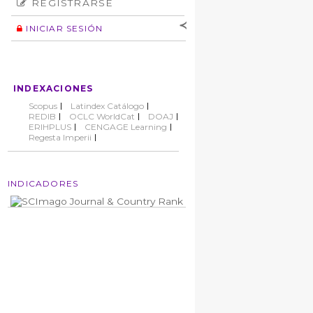
REGISTRARSE
Número
Normas éticas
Autor
INICIAR SESIÓN
Nombre de
usuario
Contraseña
INDEXACIONES
No cerrar sesión
Scopus
Latindex Catálogo
REDIB
OCLC WorldCat
DOAJ
ERIHPLUS
CENGAGE Learning
Regesta Imperii
INDICADORES