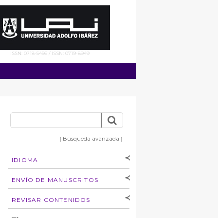
ISSN: 0718-5456 / ISSN: 0719-8949
Búsqueda avanzada
]
[
IDIOMA
[Español
]
[English]
ENVÍO DE MANUSCRITOS
Instrucciones para
REVISAR CONTENIDOS
autores
Derechos de autoría
por: