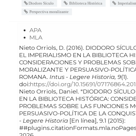
Diodoro Sículo
Biblioteca Histórica
Imperialis
Perspectiva moralizante
APA
MLA
Nieto Orriols, D. (2016). DIODORO SÍCULO Y
EL IMPERIALISMO EN LA BIBLIOTECA HI
CONSIDERACIONES Y PROBLEMAS SOB
MORALIZANTE Y PERSUASIVO-POLÍTIC
ROMANA.
Intus - Legere Historia, 9
(1).
doi:
https://doi.org/10.15691/07176864.201
Nieto Orriols, Daniel. "DIODORO SÍCULO Y EL IMPERIALISMO
EN LA BIBLIOTECA HISTÓRICA: CONSID
PROBLEMAS SOBRE LAS FUNCIONES M
PERSUASIVO-POLÍTICA DE LA CONQUI
- Legere Historia
[En línea], 9.1 (2015):
##plugins.citationFormats.mla.noPages## W
2026