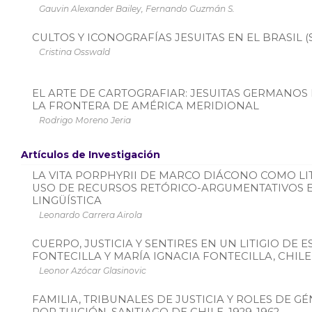
Gauvin Alexander Bailey, Fernando Guzmán S.
CULTOS Y ICONOGRAFÍAS JESUITAS EN EL BRASIL (SI
Cristina Osswald
EL ARTE DE CARTOGRAFIAR: JESUITAS GERMANOS 
LA FRONTERA DE AMÉRICA MERIDIONAL
Rodrigo Moreno Jeria
Artículos de Investigación
LA VITA PORPHYRII DE MARCO DIÁCONO COMO LI
USO DE RECURSOS RETÓRICO-ARGUMENTATIVOS 
LINGÜÍSTICA
Leonardo Carrera Airola
CUERPO, JUSTICIA Y SENTIRES EN UN LITIGIO DE 
FONTECILLA Y MARÍA IGNACIA FONTECILLA, CHILE,
Leonor Azócar Glasinovic
FAMILIA, TRIBUNALES DE JUSTICIA Y ROLES DE 
POR TUICIÓN. SANTIAGO DE CHILE, 1929-1962.