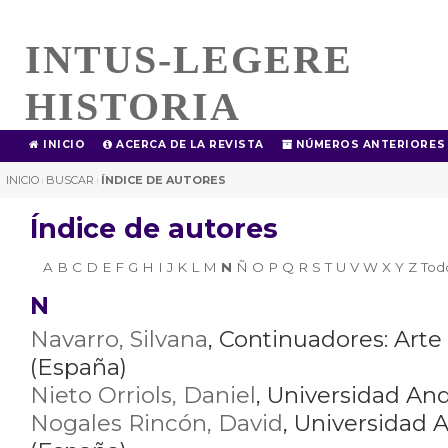
INTUS-LEGERE
HISTORIA
INICIO
ACERCA DE LA REVISTA
NÚMEROS ANTERIORES
INICIO
BUSCAR
ÍNDICE DE AUTORES
|
|
Índice de autores
A
B
C
D
E
F
G
H
I
J
K
L
M
N
Ñ
O
P
Q
R
S
T
U
V
W
X
Y
Z
Tod
N
Navarro, Silvana
, Continuadores: Arte
(España)
Nieto Orriols, Daniel
, Universidad And
Nogales Rincón, David
, Universidad