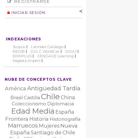
REGISTRARSE
Número
Normas éticas
Autor
INICIAR SESIÓN
Nombre de
usuario
Contraseña
INDEXACIONES
No cerrar sesión
Scopus
Latindex Catálogo
REDIB
OCLC WorldCat
DOAJ
ERIHPLUS
CENGAGE Learning
Regesta Imperii
NUBE DE CONCEPTOS CLAVE
Antigüedad Tardía
América
Chile
China
Brasil
Castilla
Coleccionismo
Diplomacia
Edad Media
España
Frontera
Historia
Historiografía
Marruecos
Nueva
Mujeres
España
Santiago de Chile