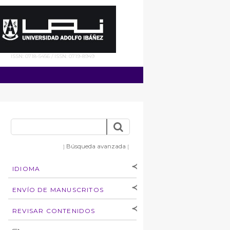
ISSN: 0718-5456 / ISSN: 0719-8949
Búsqueda avanzada
]
[
IDIOMA
[Español
]
[English]
ENVÍO DE MANUSCRITOS
Instrucciones para
REVISAR CONTENIDOS
autores
Derechos de autoría
por: