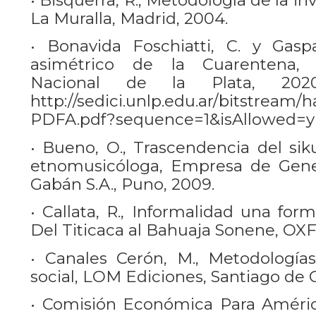
La Muralla, Madrid, 2004.
• Bonavida Foschiatti, C. y Gaspa
asimétrico de la Cuarentena, 
Nacional de la Plata, 2020
http://sedici.unlp.edu.ar/bitstrea
PDFA.pdf?sequence=1&isAllowed=y
• Bueno, O., Trascendencia del sik
etnomusicóloga, Empresa de Gener
Gabán S.A., Puno, 2009.
• Callata, R., Informalidad una for
Del Titicaca al Bahuaja Sonene, OXF
• Canales Cerón, M., Metodologías
social, LOM Ediciones, Santiago de C
• Comisión Económica Para América