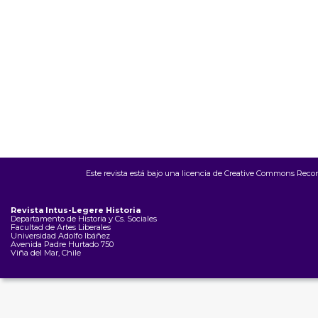
Este revista está bajo una
licencia de Creative Commons Recon
Revista Intus-Legere Historia
Departamento de Historia y Cs. Sociales
Facultad de Artes Liberales
Universidad Adolfo Ibáñez
Avenida Padre Hurtado 750
Viña del Mar, Chile