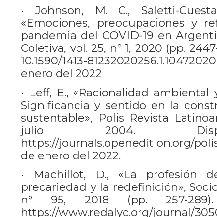
• Johnson, M. C., Saletti-Cues
«Emociones, preocupaciones y ref
pandemia del COVID-19 en Argenti
Coletiva, vol. 25, n° 1, 2020 (pp. 244
10.1590/1413-81232020256.1.1047202
enero del 2022
• Leff, E., «Racionalidad ambiental
Significancia y sentido en la cons
sustentable», Polis Revista Latinoa
julio 2004. Disp
https://journals.openedition.org/po
de enero del 2022.
• Machillot, D., «La profesión d
precariedad y la redefinición», Socio
n° 95, 2018 (pp. 257-289)
https://www.redalyc.org/journal/30