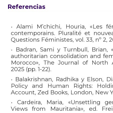
Referencias
• Alami M’chichi, Houria, «Les f
contemporains. Pluralité et nouvea
Questions Féministes, vol. 33, nº 2, 2
• Badran, Sami y Turnbull, Brian
authoritarian consolidation and fe
Morocco», The Journal of North A
2025 (pp. 1-22).
• Balakrishnan, Radhika y Elson, D
Policy and Human Rights: Hold
Account, Zed Books, London, New Yo
• Cardeira, Maria, «Unsettling g
Views from Mauritania», ed. Freir