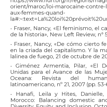
https://www.fidh.org/fr/regions/ma
orient/maroc/loi-marocaine-contre-l
aux-femmes-quand-
la#:~:text=La%20loi%20prévoit%20
• Fraser, Nancy, «El feminismo, el ca
de la historia», New Left Review, n° 5
• Fraser, Nancy, «De cómo cierto f
en la criada del capitalismo. Y la ma
lalinea de fuego, 21 de octubre de 20
• Giménez Armentia, Pilar, «El 
Unidas para el Avance de las Mujer
Oceana: Revista del huma
latinoamericano, nº 21, 2007 (pp. 53-
• Hanafi, Leila y Hites, Danielle
Morocco: Balancing domestic and 
Diversity, Equity, and Inclusion, Octo