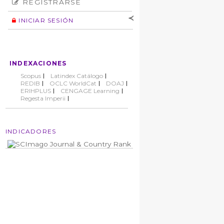
REGISTRARSE
Número
Normas éticas
Autor
INICIAR SESIÓN
Nombre de
usuario
Contraseña
INDEXACIONES
No cerrar sesión
Scopus
Latindex Catálogo
REDIB
OCLC WorldCat
DOAJ
ERIHPLUS
CENGAGE Learning
Regesta Imperii
INDICADORES