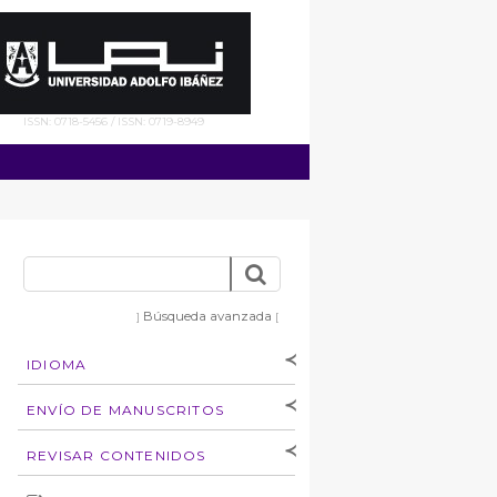
ISSN: 0718-5456 / ISSN: 0719-8949
Búsqueda avanzada
]
[
IDIOMA
[Español
]
[English]
ENVÍO DE MANUSCRITOS
Instrucciones para
REVISAR CONTENIDOS
autores
Derechos de autoría
por: