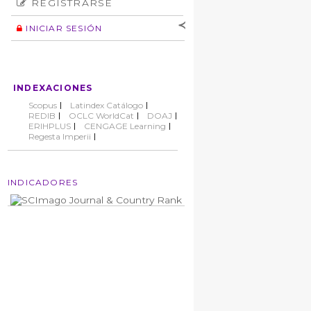
REGISTRARSE
Número
Normas éticas
Autor
INICIAR SESIÓN
Nombre de
usuario
Contraseña
INDEXACIONES
No cerrar sesión
Scopus
Latindex Catálogo
REDIB
OCLC WorldCat
DOAJ
ERIHPLUS
CENGAGE Learning
Regesta Imperii
INDICADORES