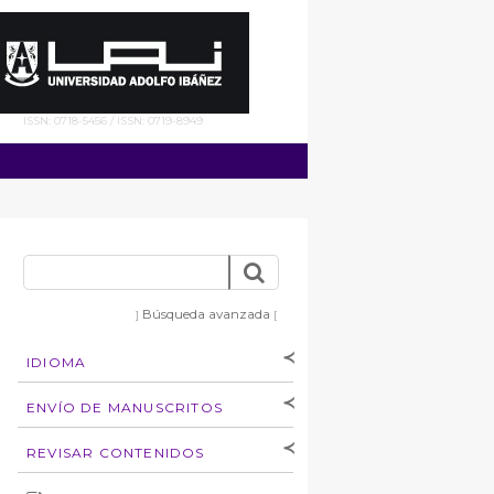
ISSN: 0718-5456 / ISSN: 0719-8949
Búsqueda avanzada
]
[
IDIOMA
[Español
]
[English]
ENVÍO DE MANUSCRITOS
Instrucciones para
REVISAR CONTENIDOS
autores
Derechos de autoría
por: