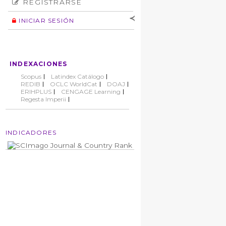
REGISTRARSE
Número
Normas éticas
Autor
INICIAR SESIÓN
Nombre de
usuario
Contraseña
INDEXACIONES
No cerrar sesión
Scopus
Latindex Catálogo
REDIB
OCLC WorldCat
DOAJ
ERIHPLUS
CENGAGE Learning
Regesta Imperii
INDICADORES