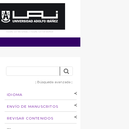
ISSN: 0718-5456 / ISSN: 0719-8949
Búsqueda avanzada
]
[
IDIOMA
[Español
]
[English]
ENVÍO DE MANUSCRITOS
Instrucciones para
REVISAR CONTENIDOS
autores
Derechos de autoría
por: