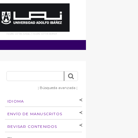
ISSN: 0718-5456 / ISSN: 0719-8949
Búsqueda avanzada
]
[
IDIOMA
[Español
]
[English]
ENVÍO DE MANUSCRITOS
Instrucciones para
REVISAR CONTENIDOS
autores
Derechos de autoría
por: