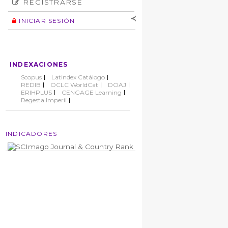
REGISTRARSE
Número
Normas éticas
Autor
INICIAR SESIÓN
Nombre de
usuario
Contraseña
INDEXACIONES
No cerrar sesión
Scopus
Latindex Catálogo
REDIB
OCLC WorldCat
DOAJ
ERIHPLUS
CENGAGE Learning
Regesta Imperii
INDICADORES