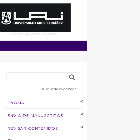
ISSN: 0718-5456 / ISSN: 0719-8949
Búsqueda avanzada
]
[
IDIOMA
[Español
]
[English]
ENVÍO DE MANUSCRITOS
Instrucciones para
REVISAR CONTENIDOS
autores
Derechos de autoría
por: