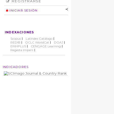
REGISTRARSE
Número
Normas éticas
Autor
INICIAR SESIÓN
Nombre de
usuario
Contraseña
INDEXACIONES
No cerrar sesión
Scopus
Latindex Catálogo
REDIB
OCLC WorldCat
DOAJ
ERIHPLUS
CENGAGE Learning
Regesta Imperii
INDICADORES