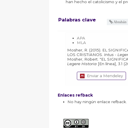
han hecho el catolicismo y el p
Palabras clave
Abrahán
APA
MLA
Mosher, R. (2015). EL SIGNIFICADO DE ABRAHÁN PARA
LOS CRISTIANOS.
Intus - Leger
Mosher, Robert.
Legere Historia
Enviar a Mendeley
Enlaces refback
No hay ningún enlace refback.