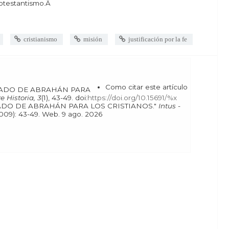
rotestantismo.Â
cristianismo
misión
justificación por la fe
Como citar este artículo
e Historia, 3
(1), 43-49. doi:
https://doi.org/10.15691/%x
 "EL SIGNIFICADO DE ABRAHÁN PARA LOS CRISTIANOS."
Intus -
[En línea], 3.1 (2009): 43-49. Web. 9 ago. 2026