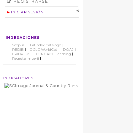
REGISTRARSE
Número
Normas éticas
Autor
INICIAR SESIÓN
Nombre de
usuario
Contraseña
INDEXACIONES
No cerrar sesión
Scopus
Latindex Catálogo
REDIB
OCLC WorldCat
DOAJ
ERIHPLUS
CENGAGE Learning
Regesta Imperii
INDICADORES