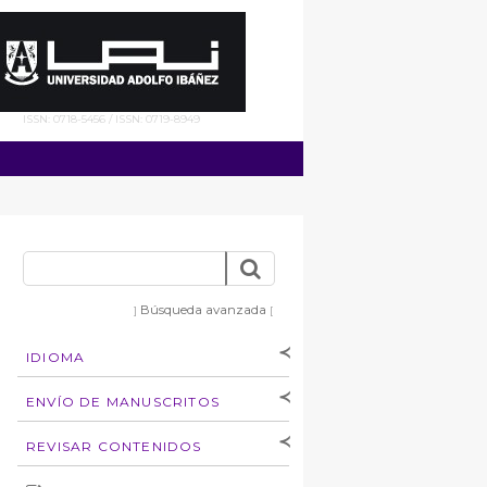
ISSN: 0718-5456 / ISSN: 0719-8949
Búsqueda avanzada
]
[
IDIOMA
[Español
]
[English]
ENVÍO DE MANUSCRITOS
Instrucciones para
REVISAR CONTENIDOS
autores
Derechos de autoría
por: