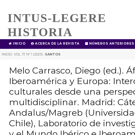
INTUS-LEGERE
HISTORIA
INICIO
ACERCA DE LA REVISTA
NÚMEROS ANTERIORES
INICIO
VOL. 17, Nº 1 (2023)
SANTOS
|
|
Melo Carrasco, Diego (ed.). Áf
Iberoamérica y Europa: Inte
culturales desde una perspe
multidisciplinar. Madrid: Cát
Andalus/Magreb (Universidad
Chile), Laboratorio de invest
y el Mundo Ibérico e Iberoa