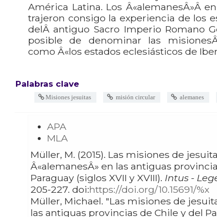
América Latina. Los Â«alemanesÂ»Â en 
trajeron consigo la experiencia de los e
delÂ antiguo Sacro Imperio Romano Ge
posible de denominar las misionesÂ
como Â«los estados eclesiásticos de Ibe
Palabras clave
Misiones jesuitas
misión circular
alemanes
APA
MLA
Müller, M. (2015). Las misiones de jesuitas
Â«alemanesÂ» en las antiguas provincias
Paraguay (siglos XVII y XVIII).
Intus - Lege
205-227. doi:
https://doi.org/10.15691/%x
Müller, Michael. "Las misiones de jesuitas Â«alemanesÂ» en
las antiguas provincias de Chile y del Pa