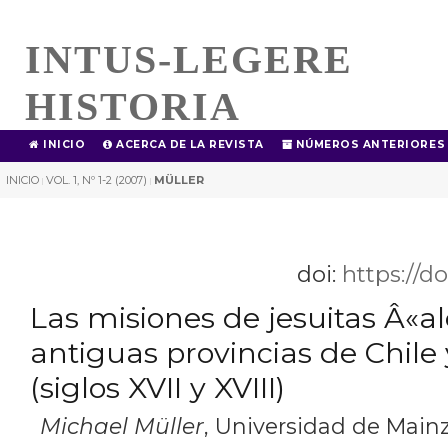
INTUS-LEGERE
HISTORIA
INICIO
ACERCA DE LA REVISTA
NÚMEROS ANTERIORES
INICIO
VOL. 1, Nº 1-2 (2007)
MÜLLER
|
|
doi:
https://d
Las misiones de jesuitas Â«
antiguas provincias de Chile
(siglos XVII y XVIII)
Michael Müller
,
Universidad de Main