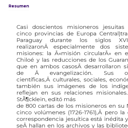
Resumen
Casi doscientos misioneros jesuita
cinco provincias de Europa Central)tr
Paraguay durante los siglos XVI
realizaronÂ especialmente dos sist
misiones: la Â«misión circularÂ» en e
Chiloé y las reducciones de los Guaran
que en ambos casosÂ desarrollaron si
de Â evangelización. Sus obr
científicas,Â culturales, sociales, econó
también sus imágenes de los indíge
reflejan en sus relaciones misionales.
StÃ¶cklein, editó más
de 800 cartas de los misioneros en su 
cinco volúmenes (1726-1761),Â pero la
correspondencia jesuítica está inédita
seÂ hallan en los archivos y las biblio