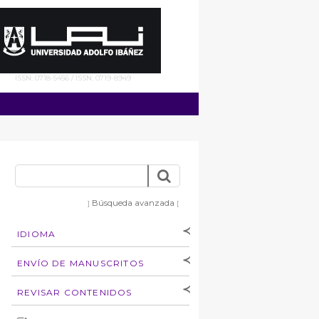
ISSN: 0718-5456 / ISSN: 0719-8949
Búsqueda avanzada
]
[
IDIOMA
[Español
]
[English]
ENVÍO DE MANUSCRITOS
Instrucciones para
REVISAR CONTENIDOS
autores
Derechos de autoría
por: