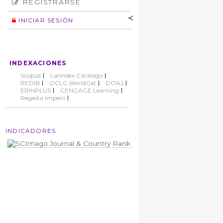
REGISTRARSE
Número
Normas éticas
Autor
INICIAR SESIÓN
Nombre de
usuario
Contraseña
INDEXACIONES
No cerrar sesión
Scopus
Latindex Catálogo
REDIB
OCLC WorldCat
DOAJ
ERIHPLUS
CENGAGE Learning
Regesta Imperii
INDICADORES