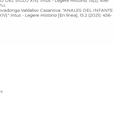
 DEL SIGLO XIV).
Intus - Legere Historia, 15
(2), 456-
/%x
IV)."
Intus - Legere Historia
[En línea], 15.2 (2021): 456-
de