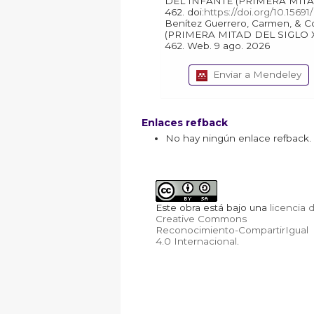
DEL INFANTE (PRIMERA MITAD
462. doi:
https://doi.org/10.15691
Benítez Guerrero, Carmen, & Covadonga Valdaliso Casanova. "ANALES DEL INFANTE
(PRIMERA MITAD DEL SIGLO X
462. Web. 9 ago. 2026
Enviar a Mendeley
Enlaces refback
No hay ningún enlace refback.
Este obra está bajo una
licencia 
Creative Commons
Reconocimiento-CompartirIgual
4.0 Internacional
.