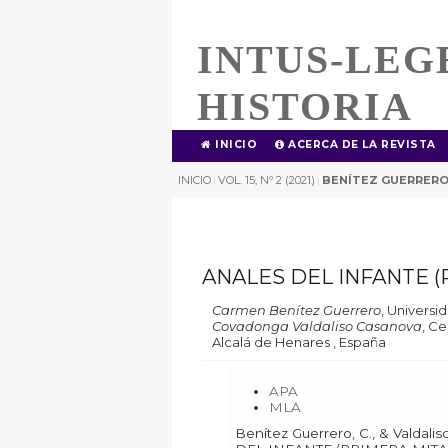
INTUS-LEG
HISTORIA
INICIO
ACERCA DE LA REVISTA
INICIO
VOL. 15, Nº 2 (2021)
BENÍTEZ GUERRER
|
|
ANALES DEL INFANTE (
Carmen Benítez Guerrero
,
Universid
Covadonga Valdaliso Casanova
,
Cen
Alcalá de Henares , España
APA
MLA
Benítez Guerrero, C., & Valdaliso Casanova, C. (2022). ANALES