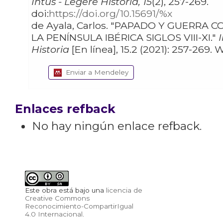
Intus - Legere Historia, 15
(2), 257-269.
doi:
https://doi.org/10.15691/%x
de Ayala, Carlos. "PAPADO Y GUERRA CONTRA EL ISLAM EN
LA PENÍNSULA IBÉRICA SIGLOS VIII-XI."
Historia
Enviar a Mendeley
Enlaces refback
No hay ningún enlace refback.
Este obra está bajo una
licencia de
Creative Commons
Reconocimiento-CompartirIgual
4.0 Internacional
.