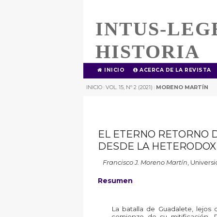
INTUS-LEG
HISTORIA
INICIO
ACERCA DE LA REVISTA
INICIO
VOL. 15, Nº 2 (2021)
MORENO MARTÍN
|
|
EL ETERNO RETORNO D
DESDE LA HETERODOX
Francisco J. Moreno Martín
,
Univers
Resumen
La batalla de Guadalete, lejos 
comienzo de su mitificación. D