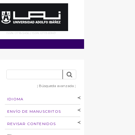
ISSN: 0718-5456 / ISSN: 0719-8949
Búsqueda avanzada
]
[
IDIOMA
[Español
]
[English]
ENVÍO DE MANUSCRITOS
Instrucciones para
REVISAR CONTENIDOS
autores
Derechos de autoría
por: