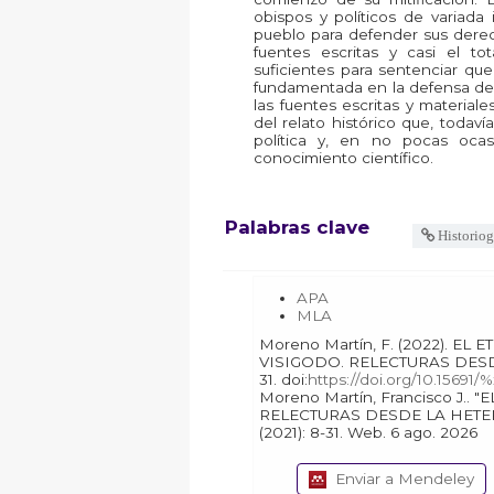
obispos y políticos de variad
pueblo para defender sus derec
fuentes escritas y casi el to
suficientes para sentenciar qu
fundamentada en la defensa de la
las fuentes escritas y material
del relato histórico que, todav
política y, en no pocas oca
conocimiento científico.
Palabras clave
Historiog
APA
MLA
Moreno Martín, F. (2022). EL ETERNO RETORNO DEL REINO
VISIGODO. RELECTURA
31. doi:
https://doi.org/10.15691/%
Moreno Martín, Francisco J.. "EL ETERNO RETORNO DEL REINO VISIGODO.
RELECTURAS DESDE LA HETE
(2021): 8-31. Web. 6 ago. 2026
Enviar a Mendeley