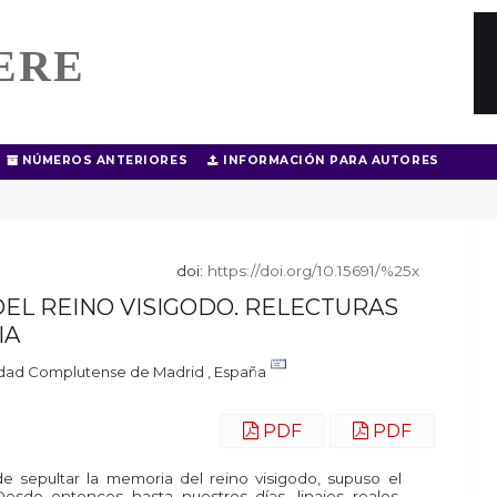
ERE
NÚMEROS ANTERIORES
INFORMACIÓN PARA AUTORES
doi:
https://doi.org/10.15691/%25x
EL REINO VISIGODO. RELECTURAS
IA
idad Complutense de Madrid , España
PDF
PDF
de sepultar la memoria del reino visigodo, supuso el
esde entonces hasta nuestros días, linajes reales,