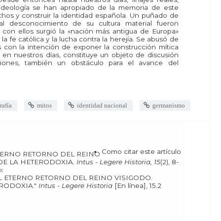
a ideología se han apropiado de la memoria de este
hos y construir la identidad española. Un puñado de
tal desconocimiento de su cultura material fueron
e con ellos surgió la «nación más antigua de Europa»
 fe católica y la lucha contra la herejía. Se abusó de
es con la intención de exponer la construcción mítica
ía en nuestros días, constituye un objeto de discusión
siones, también un obstáculo para el avance del
rafía
mitos
identidad nacional
germanismo
Como citar este artículo
S DESDE LA HETERODOXIA.
Intus - Legere Historia, 15
(2), 8-
x
RODOXIA."
Intus - Legere Historia
[En línea], 15.2