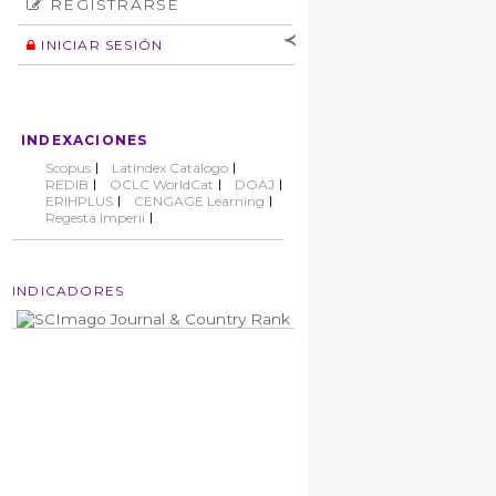
REGISTRARSE
Número
Normas éticas
Autor
INICIAR SESIÓN
Nombre de
usuario
Contraseña
INDEXACIONES
No cerrar sesión
Scopus
Latindex Catálogo
REDIB
OCLC WorldCat
DOAJ
ERIHPLUS
CENGAGE Learning
Regesta Imperii
INDICADORES