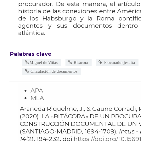
procurador. De esta manera, el artículo
historia de las conexiones entre América
de los Habsburgo y la Roma pontific
agentes y sus documentos dentro 
atlántica.
Palabras clave
Miguel de Viñas
Bitácora
Procurador jesuita
Circulación de documentos
APA
MLA
Araneda Riquelme, J., & Gaune Corradi, R.
(2020). LA «BITÁCORA» DE UN PROCURADOR JESUITA. LA
CONSTRUCCIÓN DOCUMENTAL DE UN V
(SANTIAGO-MADRID, 1694-1709).
Intus -
14
(2), 194-232. doi:
https://doi.org/10.156