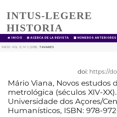
INTUS-LEGERE
HISTORIA
INICIO
ACERCA DE LA REVISTA
NÚMEROS ANTERIORES
INICIO
VOL. 12, Nº 2 (2018)
TAVARES
|
|
doi:
https://d
Mário Viana, Novos estudos d
metrológica (séculos XIV-XX)
Universidade dos Açores/Cen
Humanísticos, ISBN: 978-972-