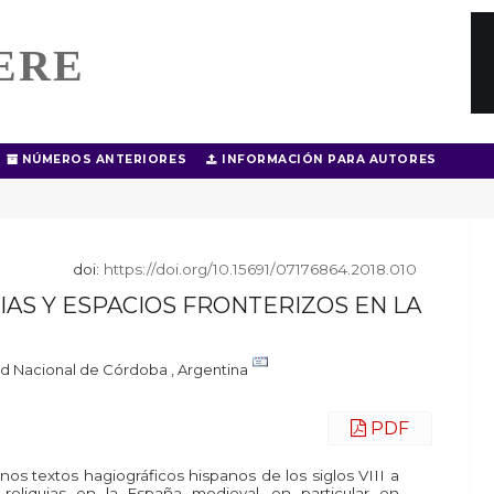
ERE
NÚMEROS ANTERIORES
INFORMACIÓN PARA AUTORES
doi:
https://doi.org/10.15691/07176864.2018.010
IAS Y ESPACIOS FRONTERIZOS EN LA
d Nacional de Córdoba , Argentina
PDF
nos textos hagiográficos hispanos de los siglos VIII a
 reliquias en la España medieval, en particular en