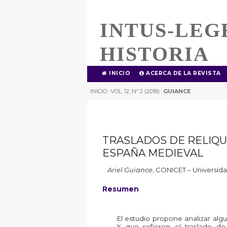
INTUS-LEG
HISTORIA
INICIO
ACERCA DE LA REVISTA
INICIO
VOL. 12, Nº 2 (2018)
GUIANCE
|
|
TRASLADOS DE RELIQU
ESPAÑA MEDIEVAL
Ariel Guiance
,
CONICET – Universida
Resumen
El estudio propone analizar algu
X que refieren el traslado de