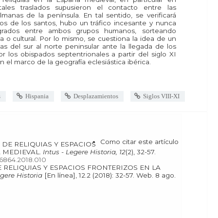
ales traslados supusieron el contacto entre las
manas de la península. En tal sentido, se verificará
tos de los santos, hubo un tráfico incesante y nunca
agrados entre ambos grupos humanos, sorteando
ca o cultural. Por lo mismo, se cuestiona la idea de un
ias del sur al norte peninsular ante la llegada de los
or los obispados septentrionales a partir del siglo XI
n el marco de la geografía eclesiástica ibérica.
s
Hispania
Desplazamientos
Siglos VIII-XI
Como citar este artículo
 MEDIEVAL.
Intus - Legere Historia, 12
(2), 32-57.
176864.2018.010
egere Historia
[En línea], 12.2 (2018): 32-57. Web. 8 ago.