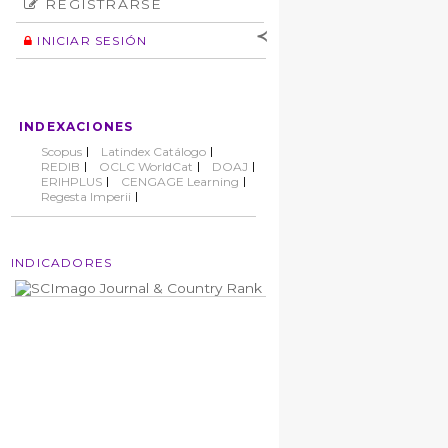
REGISTRARSE
Número
Normas éticas
Autor
INICIAR SESIÓN
Nombre de
usuario
Contraseña
INDEXACIONES
No cerrar sesión
Scopus
Latindex Catálogo
REDIB
OCLC WorldCat
DOAJ
ERIHPLUS
CENGAGE Learning
Regesta Imperii
INDICADORES