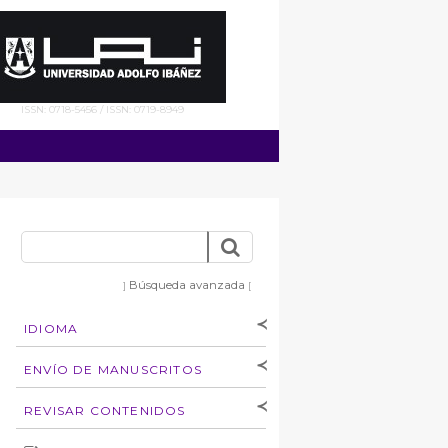
ISSN: 0718-5456 / ISSN: 0719-8949
Búsqueda avanzada
]
[
IDIOMA
[Español
]
[English]
ENVÍO DE MANUSCRITOS
Instrucciones para
REVISAR CONTENIDOS
autores
Derechos de autoría
por: