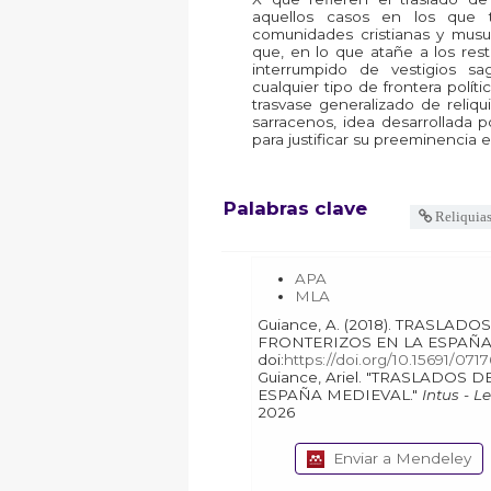
aquellos casos en los que t
comunidades cristianas y musul
que, en lo que atañe a los res
interrumpido de vestigios s
cualquier tipo de frontera políti
trasvase generalizado de reliqu
sarracenos, idea desarrollada p
para justificar su preeminencia e
Palabras clave
Reliquia
APA
MLA
Guiance, A. (2018). TRASLADOS DE RELIQUIAS Y ESPACIOS
FRONTERIZOS EN LA ESPAÑA
doi:
https://doi.org/10.15691/07
Guiance, Ariel. "TRASLADOS DE RELIQUIAS Y ESPACIOS FRONTERIZOS EN LA
ESPAÑA MEDIEVAL."
Intus - L
2026
Enviar a Mendeley