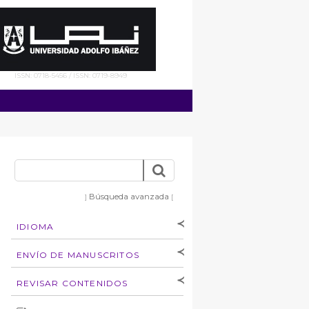
ISSN: 0718-5456 / ISSN: 0719-8949
Búsqueda avanzada
]
[
IDIOMA
[Español
]
[English]
ENVÍO DE MANUSCRITOS
Instrucciones para
REVISAR CONTENIDOS
autores
Derechos de autoría
por: