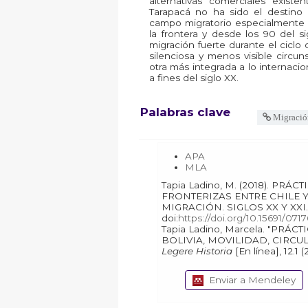
alternativas comerciales exist
Tarapacá no ha sido el destino 
campo migratorio especialmente 
la frontera y desde los 90 del s
migración fuerte durante el ciclo
silenciosa y menos visible circuns
otra más integrada a lo internacio
a fines del siglo XX.
Palabras clave
Migració
APA
MLA
Tapia Ladino, M. (2018). PRÁCTICAS SOCIALES
FRONTERIZAS ENTRE CHILE Y
MIGRACIÓN. SIGLOS XX Y XXI
doi:
https://doi.org/10.15691/07
Tapia Ladino, Marcela. "PRÁCTICAS SOCIALES FRONTERIZAS ENTRE CHILE Y
BOLIVIA, MOVILIDAD, CIRCUL
Legere Historia
Enviar a Mendeley