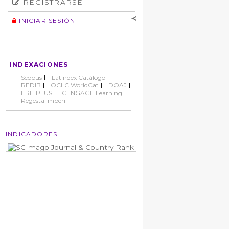
REGISTRARSE
Número
Normas éticas
Autor
INICIAR SESIÓN
Nombre de
usuario
Contraseña
INDEXACIONES
No cerrar sesión
Scopus
Latindex Catálogo
REDIB
OCLC WorldCat
DOAJ
ERIHPLUS
CENGAGE Learning
Regesta Imperii
INDICADORES