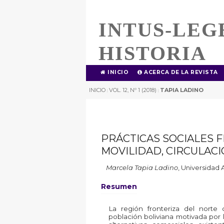
INTUS-LEG
HISTORIA
INICIO
ACERCA DE LA REVISTA
INICIO
VOL. 12, Nº 1 (2018)
TAPIA LADINO
|
|
PRÁCTICAS SOCIALES F
MOVILIDAD, CIRCULACIÓ
Marcela Tapia Ladino
,
Universidad A
Resumen
La región fronteriza del norte 
población boliviana motivada por l