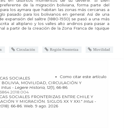
entes en distintos momentos de su devenir. Si bien
preferente de la migración boliviana, forma parte del
para los aymara que habitan las zonas más cercanas a
iglo pasado para los bolivianos en general. Así de una
 de expansión del salitre (1880-1930) se pasó a una más
crita al altiplano y los valles alto andinos para pasar a
nal a partir de la creación de la Zona Franca de Iquique
n
Circulación
Región Fronteriza
Movilidad
Como citar este artículo
 BOLIVIA, MOVILIDAD, CIRCULACIÓN Y
.
Intus - Legere Historia, 12
(1), 66-86.
176864.2018.004
ACIÓN Y MIGRACIÓN. SIGLOS XX Y XXI."
Intus -
[En línea], 12.1 (2018): 66-86. Web. 9 ago. 2026