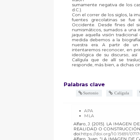
sumamente negativa de los casi
d.C.).
Con el correr de los siglos, la 
fuentes grecolatinas se fue
Occidente. Desde fines del si
numismáticos, sumados a una int
jaque aquella visión tradiciona
medida debemos a la biografía 
nuestra era. A partir de un 
intentaremos reconocer, en prime
ideológica de su discurso, as
Calígula que de allí se trasl
responde, más bien, a dichas ci
Palabras clave
Suetonio
Calígula
APA
MLA
Alfaro, J. (2015). LA IMAGEN DE CALÍGULA EN SUETONIO:
REALIDAD O CONSTRUCCIÓN
doi:
https://doi.org/10.15691/07
Alfaro, Juan. "LA IMAGEN DE CALÍGULA EN SUETONIO: REALIDAD O