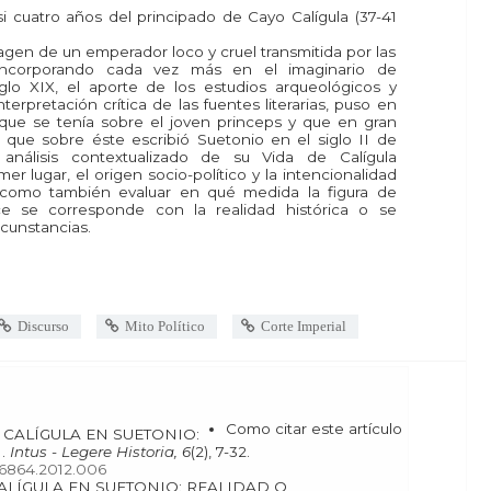
 cuatro años del principado de Cayo Calígula (37-41
imagen de un emperador loco y cruel transmitida por las
 incorporando cada vez más en el imaginario de
glo XIX, el aporte de los estudios arqueológicos y
erpretación crítica de las fuentes literarias, puso en
l que se tenía sobre el joven princeps y que en gran
que sobre éste escribió Suetonio en el siglo II de
análisis contextualizado de su Vida de Calígula
r lugar, el origen socio-político y la intencionalidad
í como también evaluar en qué medida la figura de
uce se corresponde con la realidad histórica o se
rcunstancias.
Discurso
Mito Político
Corte Imperial
Como citar este artículo
.
Intus - Legere Historia, 6
(2), 7-32.
176864.2012.006