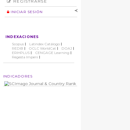
REGISTRARSE
Número
Normas éticas
Autor
INICIAR SESIÓN
Nombre de
usuario
Contraseña
INDEXACIONES
No cerrar sesión
Scopus
Latindex Catálogo
REDIB
OCLC WorldCat
DOAJ
ERIHPLUS
CENGAGE Learning
Regesta Imperii
INDICADORES