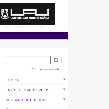
ISSN: 0718-5456 / ISSN: 0719-8949
Búsqueda avanzada
]
[
IDIOMA
[Español
]
[English]
ENVÍO DE MANUSCRITOS
Instrucciones para
REVISAR CONTENIDOS
autores
Derechos de autoría
por: