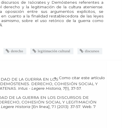
os discursos de Isócrates y Demóstenes referentes a
 el derecho y la legitimación de la cultura ateniense.
oposición entre sus argumentos explícitos, se
s en cuanto a la finalidad restablecedora de las leyes
y, asimismo, sobre el uso retórico de la guerra como
.Â
derecho
legitimación cultural
discursos
Como citar este artículo
 DEMÓSTENES. DERECHO, COHESIÓN SOCIAL Y
 ATENAS.
Intus - Legere Historia, 7
(1), 37-57.
DERECHO, COHESIÓN SOCIAL Y LEGITIMACIÓN
- Legere Historia
[En línea], 7.1 (2013): 37-57. Web. 7