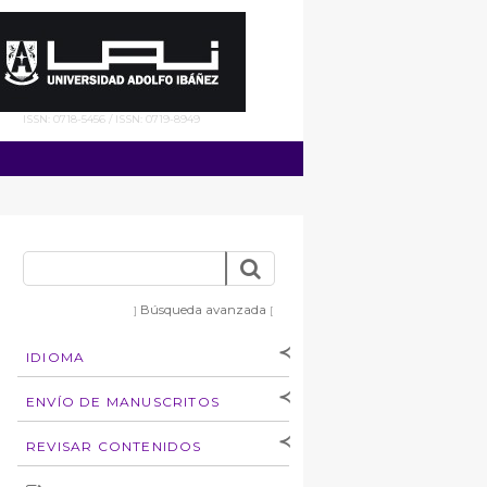
ISSN: 0718-5456 / ISSN: 0719-8949
Búsqueda avanzada
]
[
IDIOMA
[Español
]
[English]
ENVÍO DE MANUSCRITOS
Instrucciones para
REVISAR CONTENIDOS
autores
Derechos de autoría
por: