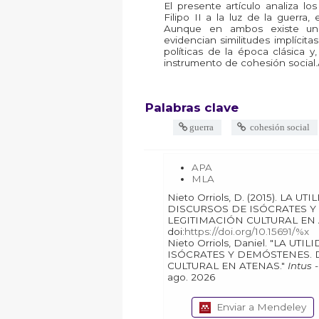
El presente artículo analiza l
Filipo II a la luz de la guerra,
Aunque en ambos existe una 
evidencian similitudes implícita
políticas de la época clásica 
instrumento de cohesión social
Palabras clave
guerra
cohesión social
APA
MLA
Nieto Orriols, D. (2015). LA UTILIDAD DE LA GUERRA EN LOS
DISCURSOS DE ISÓCRATES Y
LEGITIMACIÓN CULTURAL EN
doi:
https://doi.org/10.15691/%x
Nieto Orriols, Daniel. "LA UTILIDAD DE LA GUERRA EN LOS DISCURSOS DE
ISÓCRATES Y DEMÓSTENES. 
CULTURAL EN ATENAS."
Intus 
ago. 2026
Enviar a Mendeley