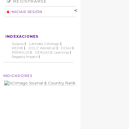
REGISTRARSE
Número
Normas éticas
Autor
INICIAR SESIÓN
Nombre de
usuario
Contraseña
INDEXACIONES
No cerrar sesión
Scopus
Latindex Catálogo
REDIB
OCLC WorldCat
DOAJ
ERIHPLUS
CENGAGE Learning
Regesta Imperii
INDICADORES