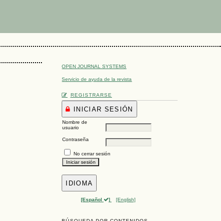
OPEN JOURNAL SYSTEMS
Servicio de ayuda de la revista
REGISTRARSE
INICIAR SESIÓN
Nombre de
usuario
Contraseña
No cerrar sesión
IDIOMA
[Español
]
[English]
BÚSQUEDA POR CONTENIDOS