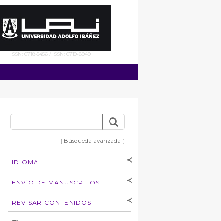
ISSN: 0718-5456 / ISSN: 0719-8949
Búsqueda avanzada
]
[
IDIOMA
[Español
]
[English]
ENVÍO DE MANUSCRITOS
Instrucciones para
REVISAR CONTENIDOS
autores
Derechos de autoría
por: