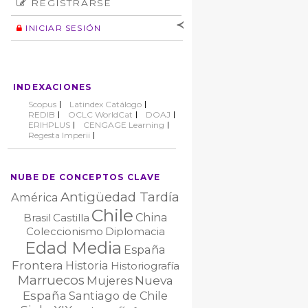
REGISTRARSE
Número
Normas éticas
Autor
INICIAR SESIÓN
Nombre de
usuario
Contraseña
INDEXACIONES
No cerrar sesión
Scopus
Latindex Catálogo
REDIB
OCLC WorldCat
DOAJ
ERIHPLUS
CENGAGE Learning
Regesta Imperii
NUBE DE CONCEPTOS CLAVE
Antigüedad Tardía
América
Chile
China
Brasil
Castilla
Coleccionismo
Diplomacia
Edad Media
España
Frontera
Historia
Historiografía
Marruecos
Nueva
Mujeres
España
Santiago de Chile