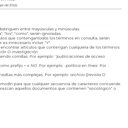
je de Elías
istinguen entre mayúsculas y minúsculas.
, "los", "como", serán ignoradas.
ículos que contengan
todos
los términos en consulta, serán
 es innecesario incluir "
Y
".
a encontrar artículos que contengan cualquiera de los términos
ión O investigación
.
iendo comillas. Por ejemplo:
"publicaciones de acceso
como prefijo
-
o
NO
. Por ejemplo:
-política en línea
. Por
onsultas más complejas. Por ejemplo:
archivo
((
revista
O
odín para que cualquier secuencia de caracteres concuerde.
rezcan aquellos documentos que contienen "sociológico" o