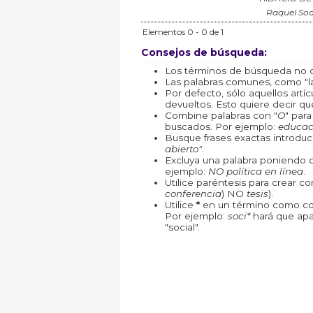
Raquel Soa
Elementos 0 - 0 de 1
Consejos de búsqueda:
Los términos de búsqueda no d
Las palabras comunes, como "la"
Por defecto, sólo aquellos art
devueltos. Esto quiere decir que
Combine palabras con "
O
" par
buscados. Por ejemplo:
educac
Busque frases exactas introduc
abierto"
.
Excluya una palabra poniendo 
ejemplo:
NO política en línea
.
Utilice paréntesis para crear c
conferencia
) NO
tesis
).
Utilice
*
en un término como com
Por ejemplo:
soci*
hará que apa
"social".