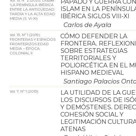
Vol. 15, Nº 2 (2021): Dossier:
PAPADO Y GUERRA CON
‘LA PENÍNSULA IBÉRICA
ISLAM EN LA PENÍNSUL
ENTRE LA ANTIGÜEDAD
TARDÍA Y LA ALTA EDAD
IBÉRICA SIGLOS VIII-XI
MEDIA (S. VI-XI)
Carlos de Ayala
Vol. 13, Nº 1 (2019):
CÓMO DEFENDER LA
FRONTERAS Y ESPACIOS
FRONTERA. REFLEXION
FRONTERIZOS EDAD
MEDIA – ÉPOCA
SOBRE ESTRATEGIAS
COLONIAL II
TERRITORIALES Y
POLIORCÉTICA EN EL 
HISPANO MEDIEVAL
Santiago Palacios Ont
Vol. 7, Nº 1 (2013)
LA UTILIDAD DE LA GU
LOS DISCURSOS DE IS
Y DEMÓSTENES. DEREC
COHESIÓN SOCIAL Y
LEGITIMACIÓN CULTUR
ATENAS