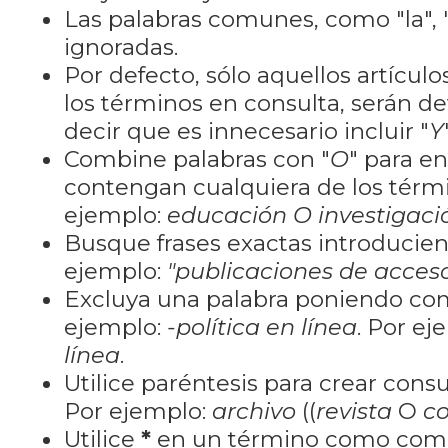
Las palabras comunes, como "la", "
ignoradas.
Por defecto, sólo aquellos artícu
los términos en consulta, serán de
decir que es innecesario incluir "
Y
Combine palabras con "
O
" para e
contengan cualquiera de los térm
ejemplo:
educación O investigaci
Busque frases exactas introducien
ejemplo:
"publicaciones de acceso
Excluya una palabra poniendo co
ejemplo:
-política en línea
. Por ej
línea
.
Utilice paréntesis para crear cons
Por ejemplo:
archivo
((
revista
O
co
Utilice
*
en un término como como