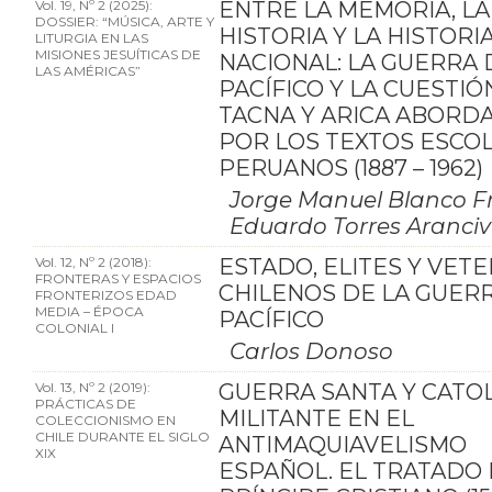
Vol. 19, Nº 2 (2025):
ENTRE LA MEMORIA, LA
DOSSIER: “MÚSICA, ARTE Y
HISTORIA Y LA HISTORI
LITURGIA EN LAS
MISIONES JESUÍTICAS DE
NACIONAL: LA GUERRA 
LAS AMÉRICAS”
PACÍFICO Y LA CUESTIÓ
TACNA Y ARICA ABORD
POR LOS TEXTOS ESCO
PERUANOS (1887 – 1962)
Jorge Manuel Blanco Fr
Eduardo Torres Aranciv
Vol. 12, Nº 2 (2018):
ESTADO, ELITES Y VET
FRONTERAS Y ESPACIOS
CHILENOS DE LA GUER
FRONTERIZOS EDAD
MEDIA – ÉPOCA
PACÍFICO
COLONIAL I
Carlos Donoso
Vol. 13, Nº 2 (2019):
GUERRA SANTA Y CATO
PRÁCTICAS DE
MILITANTE EN EL
COLECCIONISMO EN
CHILE DURANTE EL SIGLO
ANTIMAQUIAVELISMO
XIX
ESPAÑOL. EL TRATADO