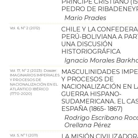
PRÍNCIPE CRISTIANO (15
PEDRO DE RIBADENEY
Mario Prades
Vol. 6, Nº 2 (2012)
CHILE Y LA CONFEDER
PERÚ-BOLIVIANA A PAR
UNA DISCUSIÓN
HISTORIOGRÁFICA
Ignacio Morales Barkh
Vol. 17, Nº 2 (2023): Dossier:
MASCULINIDADES IMPE
IMAGINARIOS IMPERIALES
Y PROCESOS DE
Y PROCESOS DE
NACIONALIZACIÓN EN EL
NACIONALIZACIÓN EN L
ATLÁNTICO IBÉRICO
GUERRA HISPANO-
(1770-2020)
SUDAMERICANA. EL CA
ESPAÑA (1865- 1867)
Rodrigo Escribano Roca
Orellana Pérez
Vol. 5, Nº 1 (2011)
LA MISIÓN CIVILIZADOR