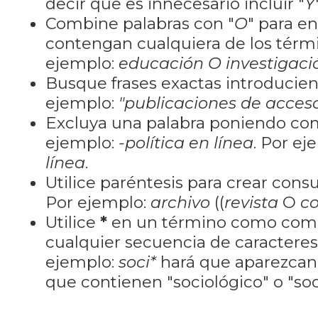
decir que es innecesario incluir "
Y
Combine palabras con "
O
" para e
contengan cualquiera de los térm
ejemplo:
educación O investigaci
Busque frases exactas introducien
ejemplo:
"publicaciones de acceso
Excluya una palabra poniendo co
ejemplo:
-política en línea
. Por ej
línea
.
Utilice paréntesis para crear cons
Por ejemplo:
archivo
((
revista
O
co
Utilice
*
en un término como como
cualquier secuencia de caractere
ejemplo:
soci*
hará que aparezcan
que contienen "sociológico" o "soci