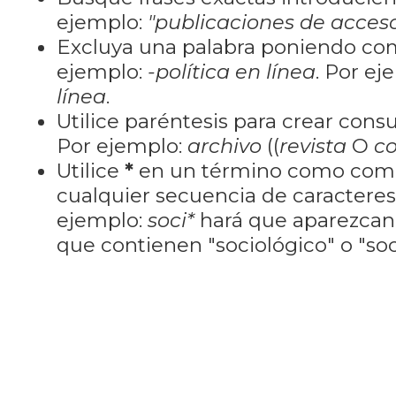
ejemplo:
"publicaciones de acceso
Excluya una palabra poniendo co
ejemplo:
-política en línea
. Por ej
línea
.
Utilice paréntesis para crear cons
Por ejemplo:
archivo
((
revista
O
co
Utilice
*
en un término como como
cualquier secuencia de caractere
ejemplo:
soci*
hará que aparezcan
que contienen "sociológico" o "soci