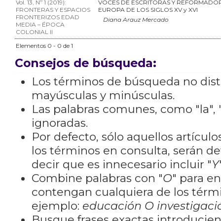
Vol. 13, Nº 1 (2019):
VOCES DE ESCRITORAS Y REFORMADOR
FRONTERAS Y ESPACIOS
EUROPA DE LOS SIGLOS XV y XVI
FRONTERIZOS EDAD
Diana Arauz Mercado
MEDIA – ÉPOCA
COLONIAL II
Elementos 0 - 0 de 1
Consejos de búsqueda:
Los términos de búsqueda no dis
mayúsculas y minúsculas.
Las palabras comunes, como "la", "
ignoradas.
Por defecto, sólo aquellos artícu
los términos en consulta, serán de
decir que es innecesario incluir "
Y
Combine palabras con "
O
" para e
contengan cualquiera de los térm
ejemplo:
educación O investigaci
Busque frases exactas introducien