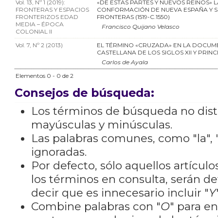
Vol. 13, Nº 1 (2019):
«DE ESTAS PARTES Y NUEVOS REINOS» L
FRONTERAS Y ESPACIOS
CONFORMACIÓN DE NUEVA ESPAÑA Y S
FRONTERIZOS EDAD
FRONTERAS (1519-C.1550)
MEDIA – ÉPOCA
Francisco Quijano Velasco
COLONIAL II
Vol. 7, Nº 2 (2013)
EL TÉRMINO «CRUZADA» EN LA DOCUM
CASTELLANA DE LOS SIGLOS XII Y PRINCI
Carlos de Ayala
Elementos 0 - 0 de 2
Consejos de búsqueda:
Los términos de búsqueda no dis
mayúsculas y minúsculas.
Las palabras comunes, como "la", "
ignoradas.
Por defecto, sólo aquellos artícu
los términos en consulta, serán de
decir que es innecesario incluir "
Y
Combine palabras con "
O
" para e