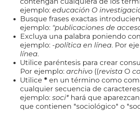
contengan cualquiera de los térm
ejemplo:
educación O investigaci
Busque frases exactas introducien
ejemplo:
"publicaciones de acceso
Excluya una palabra poniendo co
ejemplo:
-política en línea
. Por ej
línea
.
Utilice paréntesis para crear cons
Por ejemplo:
archivo
((
revista
O
co
Utilice
*
en un término como como
cualquier secuencia de caractere
ejemplo:
soci*
hará que aparezcan
que contienen "sociológico" o "soci