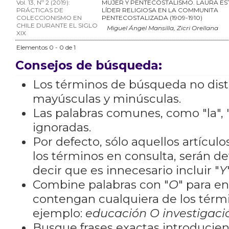
Vol. 13, Nº 2 (2019):
MUJER Y PENTECOSTALISMO. LAURA ES
PRÁCTICAS DE
LÍDER RELIGIOSA EN LA COMMUNITA
COLECCIONISMO EN
PENTECOSTALIZADA (1909-1910)
CHILE DURANTE EL SIGLO
Miguel Ángel Mansilla, Zicri Orellana
XIX
Elementos 0 - 0 de 1
Consejos de búsqueda:
Los términos de búsqueda no dis
mayúsculas y minúsculas.
Las palabras comunes, como "la", "
ignoradas.
Por defecto, sólo aquellos artícu
los términos en consulta, serán de
decir que es innecesario incluir "
Y
Combine palabras con "
O
" para e
contengan cualquiera de los térm
ejemplo:
educación O investigaci
Busque frases exactas introducien