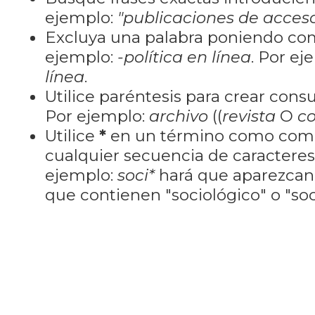
ejemplo:
"publicaciones de acceso
Excluya una palabra poniendo co
ejemplo:
-política en línea
. Por ej
línea
.
Utilice paréntesis para crear cons
Por ejemplo:
archivo
((
revista
O
co
Utilice
*
en un término como como
cualquier secuencia de caractere
ejemplo:
soci*
hará que aparezcan
que contienen "sociológico" o "soci