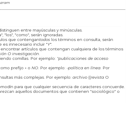
nzram
istinguen entre mayúsculas y minúsculas.
, "los", "como", serán ignoradas.
ículos que contengan
todos
los términos en consulta, serán
 es innecesario incluir "
Y
".
a encontrar artículos que contengan cualquiera de los términos
ión O investigación
.
iendo comillas. Por ejemplo:
"publicaciones de acceso
como prefijo
-
o
NO
. Por ejemplo:
-política en línea
. Por
onsultas más complejas. Por ejemplo:
archivo
((
revista
O
odín para que cualquier secuencia de caracteres concuerde.
rezcan aquellos documentos que contienen "sociológico" o