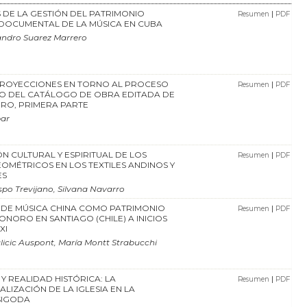
S DE LA GESTIÓN DEL PATRIMONIO
|
Resumen
PDF
DOCUMENTAL DE LA MÚSICA EN CUBA
andro Suarez Marrero
 PROYECCIONES EN TORNO AL PROCESO
|
Resumen
PDF
DO DEL CATÁLOGO DE OBRA EDITADA DE
RO, PRIMERA PARTE
bar
ÓN CULTURAL Y ESPIRITUAL DE LOS
|
Resumen
PDF
OMÉTRICOS EN LOS TEXTILES ANDINOS Y
ES
po Trevijano, Silvana Navarro
 DE MÚSICA CHINA COMO PATRIMONIO
|
Resumen
PDF
ONORO EN SANTIAGO (CHILE) A INICIOS
XI
icic Auspont, María Montt Strabucchi
 Y REALIDAD HISTÓRICA: LA
|
Resumen
PDF
ALIZACIÓN DE LA IGLESIA EN LA
ISIGODA