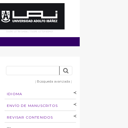
ISSN: 0718-5456 / ISSN: 0719-8949
Búsqueda avanzada
]
[
IDIOMA
[Español
]
[English]
ENVÍO DE MANUSCRITOS
Instrucciones para
REVISAR CONTENIDOS
autores
Derechos de autoría
por: