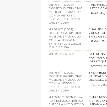
Vol. 16, Nº 1 (2022):
ITINERARIO
DOSSIER: PATRIMONIO
HISTÓRICO-
MUSICAL EN VÍNCULO
Pablo Alej
CON LA HISTORIA:
EXPERIENCIAS DESDE
CHILE Y CUBA
Vol. 16, Nº 1 (2022):
ANÁLISIS Y
DOSSIER: PATRIMONIO
Y RESULTA
MUSICAL EN VÍNCULO
ENRIQUE SO
CON LA HISTORIA:
Fabián To
EXPERIENCIAS DESDE
CHILE Y CUBA
Vol. 18, Nº 2 (2024)
LA DIMENSI
MOTIVOS GE
MARROQUÍ
Marga Cres
Vol. 16, Nº 1 (2022):
ENSAMBLES
DOSSIER: PATRIMONIO
MUSICAL Y S
MUSICAL EN VÍNCULO
DEL SIGLO X
CON LA HISTORIA:
Tamara Bul
EXPERIENCIAS DESDE
CHILE Y CUBA
Vol. 15, Nº 2 (2021): Dossier:
ENTRE MITO
‘LA PENÍNSULA IBÉRICA
INSTITUCION
ENTRE LA ANTIGÜEDAD
HISPANIA V