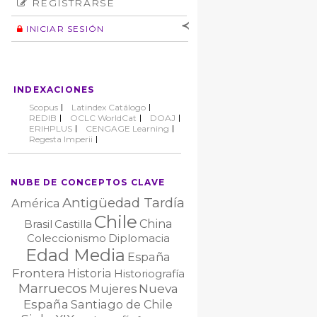
REGISTRARSE
Número
Normas éticas
Autor
INICIAR SESIÓN
Nombre de
usuario
Contraseña
INDEXACIONES
No cerrar sesión
Scopus
Latindex Catálogo
REDIB
OCLC WorldCat
DOAJ
ERIHPLUS
CENGAGE Learning
Regesta Imperii
NUBE DE CONCEPTOS CLAVE
Antigüedad Tardía
América
Chile
China
Brasil
Castilla
Coleccionismo
Diplomacia
Edad Media
España
Frontera
Historia
Historiografía
Marruecos
Nueva
Mujeres
España
Santiago de Chile