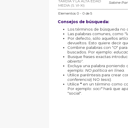
TARDÍA Y LA ALTA EDAD
Sabine Pa
MEDIA (S. VI-XI)
Elementos 0 - 0 de 5
Consejos de búsqueda:
Los términos de búsqueda no d
Las palabras comunes, como "la"
Por defecto, sólo aquellos art
devueltos. Esto quiere decir que
Combine palabras con "
O
" par
buscados. Por ejemplo:
educac
Busque frases exactas introduc
abierto"
.
Excluya una palabra poniendo 
ejemplo:
NO política en línea
.
Utilice paréntesis para crear c
conferencia
) NO
tesis
).
Utilice
*
en un término como com
Por ejemplo:
soci*
hará que apa
"social".