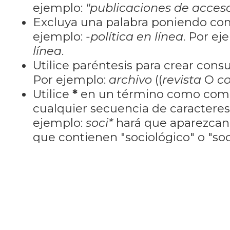
ejemplo:
"publicaciones de acceso
Excluya una palabra poniendo co
ejemplo:
-política en línea
. Por ej
línea
.
Utilice paréntesis para crear cons
Por ejemplo:
archivo
((
revista
O
co
Utilice
*
en un término como como
cualquier secuencia de caractere
ejemplo:
soci*
hará que aparezcan
que contienen "sociológico" o "soci