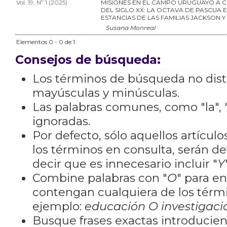
Vol. 19, Nº 1 (2025)
MISIONES EN EL CAMPO URUGUAYO A 
DEL SIGLO XX: LA OCTAVA DE PASCUA E
ESTANCIAS DE LAS FAMILIAS JACKSON 
Susana Monreal
Elementos 0 - 0 de 1
Consejos de búsqueda:
Los términos de búsqueda no dis
mayúsculas y minúsculas.
Las palabras comunes, como "la", "
ignoradas.
Por defecto, sólo aquellos artícu
los términos en consulta, serán de
decir que es innecesario incluir "
Y
Combine palabras con "
O
" para e
contengan cualquiera de los térm
ejemplo:
educación O investigaci
Busque frases exactas introducien