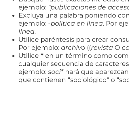
ejemplo:
"publicaciones de acceso
Excluya una palabra poniendo co
ejemplo:
-política en línea
. Por ej
línea
.
Utilice paréntesis para crear cons
Por ejemplo:
archivo
((
revista
O
co
Utilice
*
en un término como como
cualquier secuencia de caractere
ejemplo:
soci*
hará que aparezcan
que contienen "sociológico" o "soci