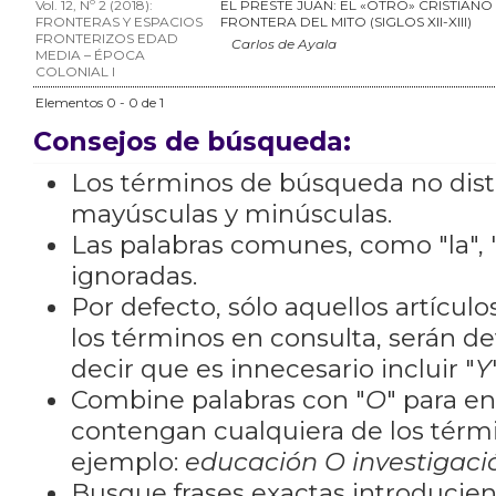
Vol. 12, Nº 2 (2018):
EL PRESTE JUAN: EL «OTRO» CRISTIANO
FRONTERAS Y ESPACIOS
FRONTERA DEL MITO (SIGLOS XII-XIII)
FRONTERIZOS EDAD
Carlos de Ayala
MEDIA – ÉPOCA
COLONIAL I
Elementos 0 - 0 de 1
Consejos de búsqueda:
Los términos de búsqueda no dis
mayúsculas y minúsculas.
Las palabras comunes, como "la", "
ignoradas.
Por defecto, sólo aquellos artícu
los términos en consulta, serán de
decir que es innecesario incluir "
Y
Combine palabras con "
O
" para e
contengan cualquiera de los térm
ejemplo:
educación O investigaci
Busque frases exactas introducien