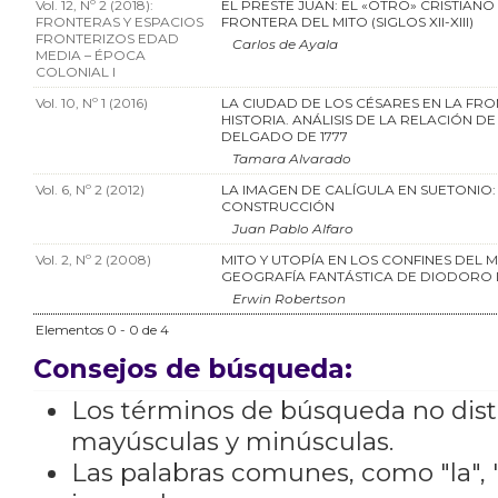
Vol. 12, Nº 2 (2018):
EL PRESTE JUAN: EL «OTRO» CRISTIANO
FRONTERAS Y ESPACIOS
FRONTERA DEL MITO (SIGLOS XII-XIII)
FRONTERIZOS EDAD
Carlos de Ayala
MEDIA – ÉPOCA
COLONIAL I
Vol. 10, Nº 1 (2016)
LA CIUDAD DE LOS CÉSARES EN LA FRO
HISTORIA. ANÁLISIS DE LA RELACIÓN DE
DELGADO DE 1777
Tamara Alvarado
Vol. 6, Nº 2 (2012)
LA IMAGEN DE CALÍGULA EN SUETONIO:
CONSTRUCCIÓN
Juan Pablo Alfaro
Vol. 2, Nº 2 (2008)
MITO Y UTOPÍA EN LOS CONFINES DEL 
GEOGRAFÍA FANTÁSTICA DE DIODORO D
Erwin Robertson
Elementos 0 - 0 de 4
Consejos de búsqueda:
Los términos de búsqueda no dis
mayúsculas y minúsculas.
Las palabras comunes, como "la", "