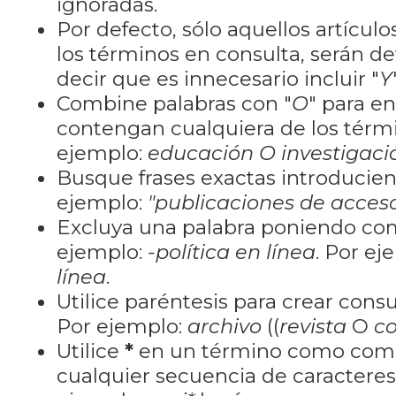
ignoradas.
Por defecto, sólo aquellos artícu
los términos en consulta, serán de
decir que es innecesario incluir "
Y
Combine palabras con "
O
" para e
contengan cualquiera de los térm
ejemplo:
educación O investigaci
Busque frases exactas introducien
ejemplo:
"publicaciones de acceso
Excluya una palabra poniendo co
ejemplo:
-política en línea
. Por ej
línea
.
Utilice paréntesis para crear cons
Por ejemplo:
archivo
((
revista
O
co
Utilice
*
en un término como como
cualquier secuencia de caractere