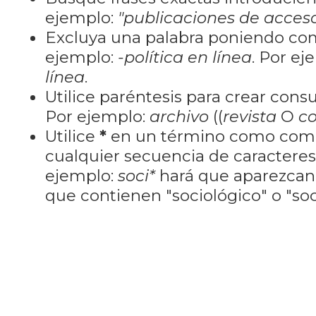
ejemplo:
"publicaciones de acceso
Excluya una palabra poniendo co
ejemplo:
-política en línea
. Por ej
línea
.
Utilice paréntesis para crear cons
Por ejemplo:
archivo
((
revista
O
co
Utilice
*
en un término como como
cualquier secuencia de caractere
ejemplo:
soci*
hará que aparezcan
que contienen "sociológico" o "soci