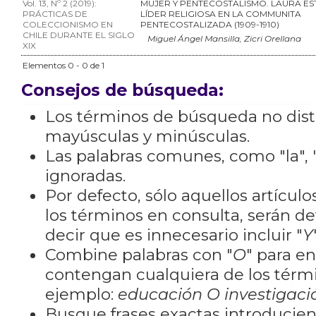
Vol. 13, Nº 2 (2019):
MUJER Y PENTECOSTALISMO. LAURA ES
PRÁCTICAS DE
LÍDER RELIGIOSA EN LA COMMUNITA
COLECCIONISMO EN
PENTECOSTALIZADA (1909-1910)
CHILE DURANTE EL SIGLO
Miguel Ángel Mansilla, Zicri Orellana
XIX
Elementos 0 - 0 de 1
Consejos de búsqueda:
Los términos de búsqueda no dis
mayúsculas y minúsculas.
Las palabras comunes, como "la", "
ignoradas.
Por defecto, sólo aquellos artícu
los términos en consulta, serán de
decir que es innecesario incluir "
Y
Combine palabras con "
O
" para e
contengan cualquiera de los térm
ejemplo:
educación O investigaci
Busque frases exactas introducien