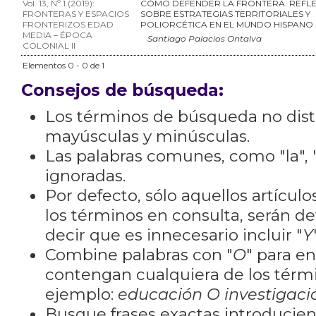
Vol. 13, Nº 1 (2019):
CÓMO DEFENDER LA FRONTERA. REFL
FRONTERAS Y ESPACIOS
SOBRE ESTRATEGIAS TERRITORIALES Y
FRONTERIZOS EDAD
POLIORCÉTICA EN EL MUNDO HISPANO
MEDIA – ÉPOCA
Santiago Palacios Ontalva
COLONIAL II
Elementos 0 - 0 de 1
Consejos de búsqueda:
Los términos de búsqueda no dis
mayúsculas y minúsculas.
Las palabras comunes, como "la", "
ignoradas.
Por defecto, sólo aquellos artícu
los términos en consulta, serán de
decir que es innecesario incluir "
Y
Combine palabras con "
O
" para e
contengan cualquiera de los térm
ejemplo:
educación O investigaci
Busque frases exactas introducien