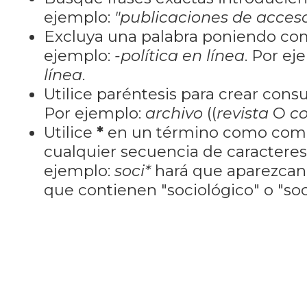
ejemplo:
"publicaciones de acceso
Excluya una palabra poniendo co
ejemplo:
-política en línea
. Por ej
línea
.
Utilice paréntesis para crear cons
Por ejemplo:
archivo
((
revista
O
co
Utilice
*
en un término como como
cualquier secuencia de caractere
ejemplo:
soci*
hará que aparezcan
que contienen "sociológico" o "soci