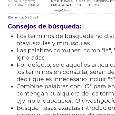
Vol. 14, Nº 1 (2020):
NO FUE PARA LA RISA: El «HUÉSPED» DE
HISTORIA Y HUMOR
EMBAJADA DE CHILE EN MOSCÚ
Ángel Soto
Elementos 0 - 0 de 1
Consejos de búsqueda:
Los términos de búsqueda no dis
mayúsculas y minúsculas.
Las palabras comunes, como "la", "
ignoradas.
Por defecto, sólo aquellos artícu
los términos en consulta, serán de
decir que es innecesario incluir "
Y
Combine palabras con "
O
" para e
contengan cualquiera de los térm
ejemplo:
educación O investigaci
Busque frases exactas introducien