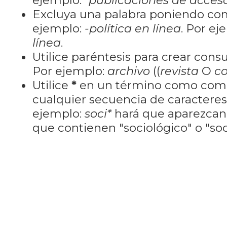
ejemplo:
"publicaciones de acceso
Excluya una palabra poniendo co
ejemplo:
-política en línea
. Por ej
línea
.
Utilice paréntesis para crear cons
Por ejemplo:
archivo
((
revista
O
co
Utilice
*
en un término como como
cualquier secuencia de caractere
ejemplo:
soci*
hará que aparezcan
que contienen "sociológico" o "soci