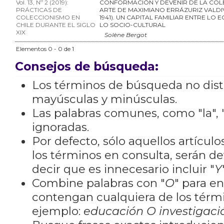
Vol. 13, Nº 2 (2019):
CONFORMACIÓN Y DEVENIR DE LA COL
PRÁCTICAS DE
ARTE DE MAXIMIANO ERRÁZURIZ VALDIV
COLECCIONISMO EN
1941). UN CAPITAL FAMILIAR ENTRE LO
CHILE DURANTE EL SIGLO
LO SOCIO-CULTURAL
XIX
Solène Bergot
Elementos 0 - 0 de 1
Consejos de búsqueda:
Los términos de búsqueda no dis
mayúsculas y minúsculas.
Las palabras comunes, como "la", "
ignoradas.
Por defecto, sólo aquellos artícu
los términos en consulta, serán de
decir que es innecesario incluir "
Y
Combine palabras con "
O
" para e
contengan cualquiera de los térm
ejemplo:
educación O investigaci