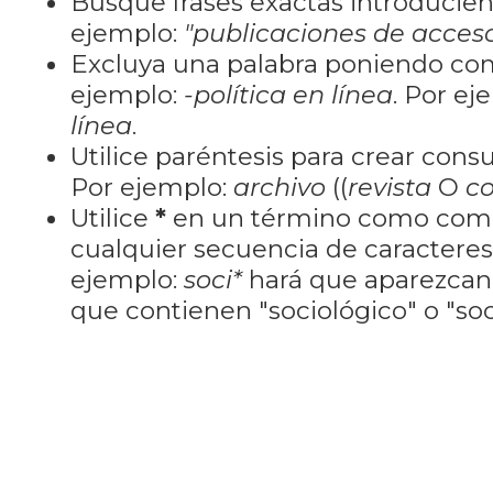
Busque frases exactas introducien
ejemplo:
"publicaciones de acceso
Excluya una palabra poniendo co
ejemplo:
-política en línea
. Por ej
línea
.
Utilice paréntesis para crear cons
Por ejemplo:
archivo
((
revista
O
co
Utilice
*
en un término como como
cualquier secuencia de caractere
ejemplo:
soci*
hará que aparezcan
que contienen "sociológico" o "soci