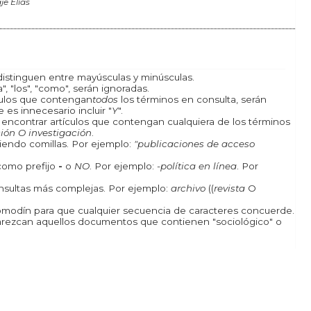
je Elías
istinguen entre mayúsculas y minúsculas.
, "los", "como", serán ignoradas.
ículos que contengan
todos
los términos en consulta, serán
 es innecesario incluir "
Y
".
a encontrar artículos que contengan cualquiera de los términos
ión O investigación
.
iendo comillas. Por ejemplo:
"publicaciones de acceso
como prefijo
-
o
NO
. Por ejemplo:
-política en línea
. Por
onsultas más complejas. Por ejemplo:
archivo
((
revista
O
odín para que cualquier secuencia de caracteres concuerde.
rezcan aquellos documentos que contienen "sociológico" o