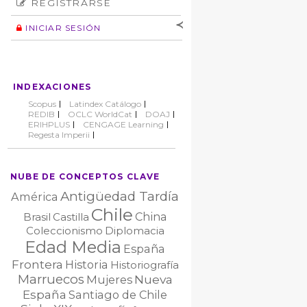
REGISTRARSE
Número
Normas éticas
Autor
INICIAR SESIÓN
Nombre de
usuario
Contraseña
INDEXACIONES
No cerrar sesión
Scopus
Latindex Catálogo
REDIB
OCLC WorldCat
DOAJ
ERIHPLUS
CENGAGE Learning
Regesta Imperii
NUBE DE CONCEPTOS CLAVE
Antigüedad Tardía
América
Chile
China
Brasil
Castilla
Coleccionismo
Diplomacia
Edad Media
España
Frontera
Historia
Historiografía
Marruecos
Nueva
Mujeres
España
Santiago de Chile