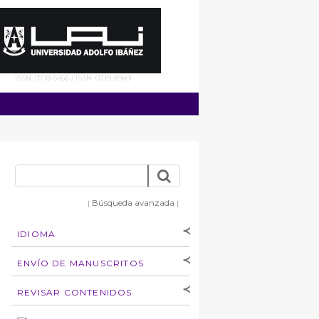
ISSN: 0718-5456 / ISSN: 0719-8949
Búsqueda avanzada
]
[
IDIOMA
[Español
]
[English]
ENVÍO DE MANUSCRITOS
Instrucciones para
REVISAR CONTENIDOS
autores
Derechos de autoría
por: