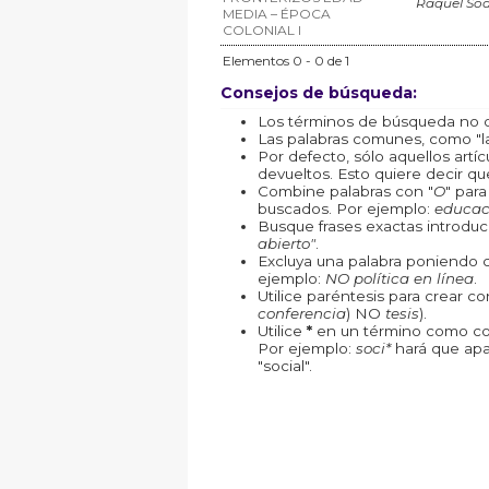
Raquel Soa
MEDIA – ÉPOCA
COLONIAL I
Elementos 0 - 0 de 1
Consejos de búsqueda:
Los términos de búsqueda no d
Las palabras comunes, como "la"
Por defecto, sólo aquellos art
devueltos. Esto quiere decir que
Combine palabras con "
O
" par
buscados. Por ejemplo:
educac
Busque frases exactas introduc
abierto"
.
Excluya una palabra poniendo 
ejemplo:
NO política en línea
.
Utilice paréntesis para crear c
conferencia
) NO
tesis
).
Utilice
*
en un término como com
Por ejemplo:
soci*
hará que apa
"social".