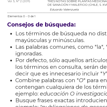
Vol. 5, Nº 2 (2011)
TRES NOTAS SOBRE PLANTAS MEDICINA
DE SANACIÓN Y MALEFICIO (CHILE, S. XVII
Eduardo Valenzuela
Elementos 0 - 0 de 1
Consejos de búsqueda:
Los términos de búsqueda no dis
mayúsculas y minúsculas.
Las palabras comunes, como "la", "
ignoradas.
Por defecto, sólo aquellos artícu
los términos en consulta, serán de
decir que es innecesario incluir "
Y
Combine palabras con "
O
" para e
contengan cualquiera de los térm
ejemplo:
educación O investigaci
Busque frases exactas introducien