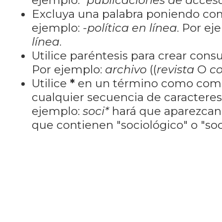
ejemplo:
"publicaciones de acceso
Excluya una palabra poniendo co
ejemplo:
-política en línea
. Por ej
línea
.
Utilice paréntesis para crear cons
Por ejemplo:
archivo
((
revista
O
co
Utilice
*
en un término como como
cualquier secuencia de caractere
ejemplo:
soci*
hará que aparezcan
que contienen "sociológico" o "soci