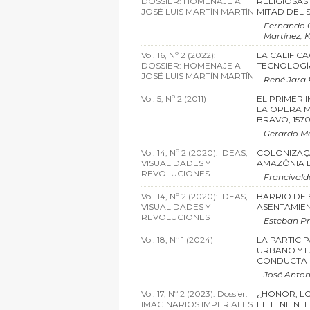
DOSSIER: HOMENAJE A
RELIGIOSAS
JOSÉ LUIS MARTÍN MARTÍN
MITAD DEL S
Fernando 
Martínez, 
Vol. 16, Nº 2 (2022):
LA CALIFIC
DOSSIER: HOMENAJE A
TECNOLOGÍA
JOSÉ LUIS MARTÍN MARTÍN
René Jara 
Vol. 5, Nº 2 (2011)
EL PRIMER 
LA OPERA M
BRAVO, 157
Gerardo M
Vol. 14, Nº 2 (2020): IDEAS,
COLONIZAÇ
VISUALIDADES Y
AMAZÔNIA B
REVOLUCIONES
Francivald
Vol. 14, Nº 2 (2020): IDEAS,
BARRIO DE 
VISUALIDADES Y
ASENTAMIE
REVOLUCIONES
Esteban Pri
Vol. 18, Nº 1 (2024)
LA PARTICI
URBANO Y 
CONDUCTA P
José Anton
Vol. 17, Nº 2 (2023): Dossier:
¿HONOR, L
IMAGINARIOS IMPERIALES
EL TENIENTE