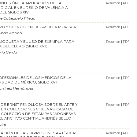
NFESIÓN. LA APLICACIÓN DE LA
|
Resumen
PDF
DICIAL EN EL REINO DE VALENCIA A
DEL SIGLOS XIV
te Cabezuelo Pliego
RO Y SILENCIO EN LA CASTILLA MORISCA
|
Resumen
PDF
Abad Merino
MOGUERA Y EL USO DE EXEMPLA PARA
|
Resumen
PDF
 DEL CLERO (SIGLO XVII)
e la Cerda
OFESIONALES DE LOS MÉDICOS DE LA
|
Resumen
PDF
SIDAD DE MÉXICO, SIGLO XVII
artínez Hernández
DE ERNST FENOLLOSA SOBRE EL ARTE Y
|
Resumen
PDF
 EN COLECCIONES CHILENAS. CASO DE
A COLECCIÓN DE ESTAMPAS JAPONESAS
EL ARCHIVO CENTRAL ANDRÉS BELLO
ire
CIÓN DE LAS EXPRESIONES ARTÍSTICAS
|
Resumen
PDF