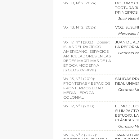
Vol. 18, Nº 2 (2024)
DOLOR Y CO
TORTURA JU
PRINCIPIOS 
José Vicen
Vol. 18, Nº 2 (2024)
VOZ, SUSUR
Mercedes 
Vol. 17, Nº 1 (2023): Dossier:
JUAN DE AL
ISLAS DEL PACÍFICO
LA REFORMA
AMERICANO: ESPACIOS
Gabriela d
ARTICULADORES EN LAS
REDES MARÍTIMAS DE LA
ÉPOCA MODERNA
(SIGLOS XVI-XVIII)
Vol. 13, Nº 1 (2019):
SALIDAS PR
FRONTERAS Y ESPACIOS
REAL UNIVER
FRONTERIZOS EDAD
Gerardo M
MEDIA – ÉPOCA
COLONIAL II
Vol. 12, Nº 1 (2018)
EL MODELO 
SU IMPACTO
ESTUDIO: L
CLÁSICAS D
Gonzalo Ma
Vol. 16, Nº 2 (2022):
TRANSFORMA