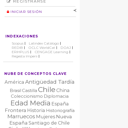
REGISTRARSE
Número
Normas éticas
Autor
INICIAR SESIÓN
Nombre de
usuario
Contraseña
INDEXACIONES
No cerrar sesión
Scopus
Latindex Catálogo
REDIB
OCLC WorldCat
DOAJ
ERIHPLUS
CENGAGE Learning
Regesta Imperii
NUBE DE CONCEPTOS CLAVE
Antigüedad Tardía
América
Chile
China
Brasil
Castilla
Coleccionismo
Diplomacia
Edad Media
España
Frontera
Historia
Historiografía
Marruecos
Nueva
Mujeres
España
Santiago de Chile