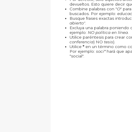
devueltos. Esto quiere decir que
Combine palabras con "
O
" par
buscados. Por ejemplo:
educac
Busque frases exactas introduc
abierto"
.
Excluya una palabra poniendo 
ejemplo:
NO política en línea
.
Utilice paréntesis para crear c
conferencia
) NO
tesis
).
Utilice
*
en un término como com
Por ejemplo:
soci*
hará que apa
"social".