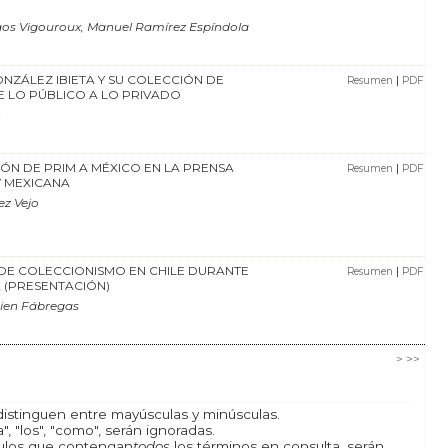
os Vigouroux, Manuel Ramírez Espíndola
NZÁLEZ IBIETA Y SU COLECCIÓN DE
|
Resumen
PDF
E LO PÚBLICO A LO PRIVADO
IÓN DE PRIM A MÉXICO EN LA PRENSA
|
Resumen
PDF
Y MEXICANA
z Vejo
DE COLECCIONISMO EN CHILE DURANTE
|
Resumen
PDF
X (PRESENTACIÓN)
ien Fábregas
>
>>
istinguen entre mayúsculas y minúsculas.
, "los", "como", serán ignoradas.
ículos que contengan
todos
los términos en consulta, serán