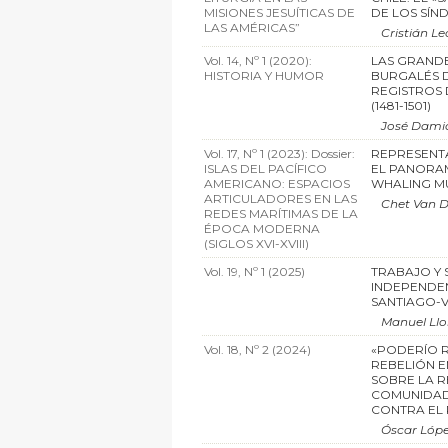
MISIONES JESUÍTICAS DE
DE LOS SÍND
LAS AMÉRICAS”
Cristián L
Vol. 14, Nº 1 (2020):
LAS GRAND
HISTORIA Y HUMOR
BURGALÉS D
REGISTROS 
(1481-1501)
José Dami
Vol. 17, Nº 1 (2023): Dossier:
REPRESENTA
ISLAS DEL PACÍFICO
EL PANORA
AMERICANO: ESPACIOS
WHALING MU
ARTICULADORES EN LAS
Chet Van 
REDES MARÍTIMAS DE LA
ÉPOCA MODERNA
(SIGLOS XVI-XVIII)
Vol. 19, Nº 1 (2025)
TRABAJO Y 
INDEPENDE
SANTIAGO-V
Manuel Llor
Vol. 18, Nº 2 (2024)
«PODERÍO R
REBELIÓN E
SOBRE LA R
COMUNIDAD
CONTRA EL 
Óscar Lóp