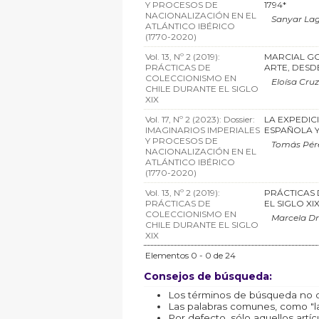
Y PROCESOS DE
1794*
NACIONALIZACIÓN EN EL
Sanyar Lag
ATLÁNTICO IBÉRICO
(1770-2020)
Vol. 13, Nº 2 (2019):
MARCIAL GO
PRÁCTICAS DE
ARTE, DESD
COLECCIONISMO EN
Eloísa Cruz
CHILE DURANTE EL SIGLO
XIX
Vol. 17, Nº 2 (2023): Dossier:
LA EXPEDIC
IMAGINARIOS IMPERIALES
ESPAÑOLA 
Y PROCESOS DE
Tomás Pére
NACIONALIZACIÓN EN EL
ATLÁNTICO IBÉRICO
(1770-2020)
Vol. 13, Nº 2 (2019):
PRÁCTICAS 
PRÁCTICAS DE
EL SIGLO XI
COLECCIONISMO EN
Marcela Dr
CHILE DURANTE EL SIGLO
XIX
Elementos 0 - 0 de 24
Consejos de búsqueda:
Los términos de búsqueda no d
Las palabras comunes, como "la"
Por defecto, sólo aquellos art