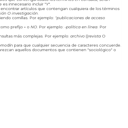
 es innecesario incluir "
Y
".
a encontrar artículos que contengan cualquiera de los términos
ión O investigación
.
iendo comillas. Por ejemplo:
"publicaciones de acceso
como prefijo
-
o
NO
. Por ejemplo:
-política en línea
. Por
onsultas más complejas. Por ejemplo:
archivo
((
revista
O
odín para que cualquier secuencia de caracteres concuerde.
rezcan aquellos documentos que contienen "sociológico" o