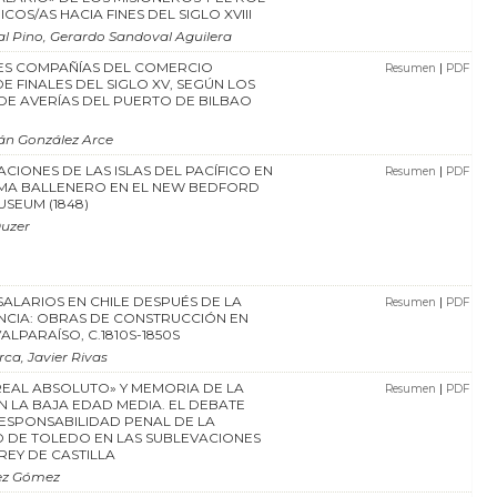
ICOS/AS HACIA FINES DEL SIGLO XVIII
eal Pino, Gerardo Sandoval Aguilera
ES COMPAÑÍAS DEL COMERCIO
|
Resumen
PDF
E FINALES DEL SIGLO XV, SEGÚN LOS
DE AVERÍAS DEL PUERTO DE BILBAO
án González Arce
CIONES DE LAS ISLAS DEL PACÍFICO EN
|
Resumen
PDF
MA BALLENERO EN EL NEW BEDFORD
SEUM (1848)
Duzer
SALARIOS EN CHILE DESPUÉS DE LA
|
Resumen
PDF
NCIA: OBRAS DE CONSTRUCCIÓN EN
ALPARAÍSO, C.1810S-1850S
ca, Javier Rivas
EAL ABSOLUTO» Y MEMORIA DE LA
|
Resumen
PDF
N LA BAJA EDAD MEDIA. EL DEBATE
ESPONSABILIDAD PENAL DE LA
 DE TOLEDO EN LAS SUBLEVACIONES
REY DE CASTILLA
ez Gómez