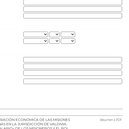
TRACIÓN ECONÓMICA DE LAS MISIONES
|
Resumen
PDF
AS EN LA JURISDICCIÓN DE VALDIVIA,
SALARIO» DE LOS MISIONEROS Y EL ROL