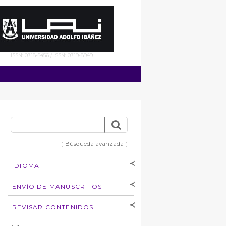
ISSN: 0718-5456 / ISSN: 0719-8949
Búsqueda avanzada
]
[
IDIOMA
[Español
]
[English]
ENVÍO DE MANUSCRITOS
Instrucciones para
REVISAR CONTENIDOS
autores
Derechos de autoría
por: