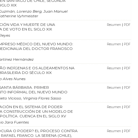
 EN SANTIAGO DE CHILE, SEGUNDA
IGLO XIX
Guzmán, Lorenzo Berg, Juan Manuel
Katherine Vyhmeister
ACIÓN VIDA Y MUERTE DE UNA
|
Resumen
PDF
 DE VOTO EN EL SIGLO XIX
Reyes
IMPRESO MÉDICO DEL NUEVO MUNDO:
|
Resumen
PDF
EDICINALIA DEL DOCTOR FRANCISCO
0
artínez Hernández
ÃO INDÍGENAS E OS ALDEAMENTOS NA
|
Resumen
PDF
RASILEIRA DO SÉCULO XIX
o Alves Nunes
SANTA BÁRBARA. PRIMER
|
Resumen
PDF
NTO INFORMAL DEL NUEVO MUNDO
eto Vicioso, Virginia Flores Sasso
PACIÓN EN EL SISTEMA DE PODER
|
Resumen
PDF
LA CONSTRUCCIÓN DE UN MODELO DE
OLÍTICA. CUENCA EN EL SIGLO XV
io Jara Fuentes
OCURA O PODER? EL PROCESO CONTRA
|
Resumen
PDF
 RAFAEL FRANCO. LA SERENA (CHILE),