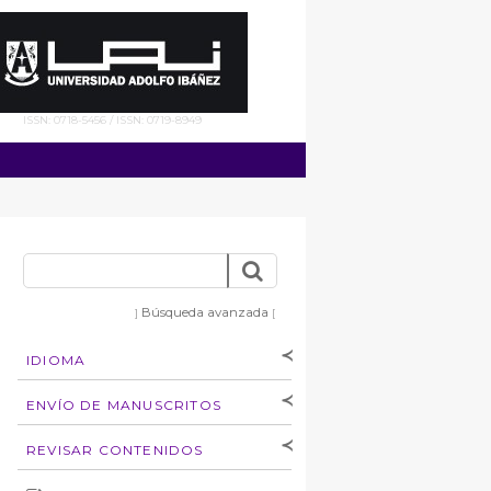
ISSN: 0718-5456 / ISSN: 0719-8949
Búsqueda avanzada
]
[
IDIOMA
[Español
]
[English]
ENVÍO DE MANUSCRITOS
Instrucciones para
REVISAR CONTENIDOS
autores
Derechos de autoría
por: