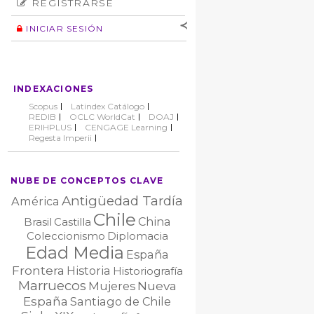
REGISTRARSE
Número
Normas éticas
Autor
INICIAR SESIÓN
Nombre de
usuario
Contraseña
INDEXACIONES
No cerrar sesión
Scopus
Latindex Catálogo
REDIB
OCLC WorldCat
DOAJ
ERIHPLUS
CENGAGE Learning
Regesta Imperii
NUBE DE CONCEPTOS CLAVE
Antigüedad Tardía
América
Chile
China
Brasil
Castilla
Coleccionismo
Diplomacia
Edad Media
España
Frontera
Historia
Historiografía
Marruecos
Nueva
Mujeres
España
Santiago de Chile